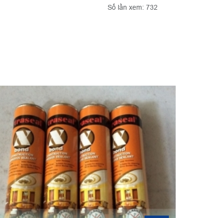
Số lần xem: 732
TỔNG 
Bao tay
động đ