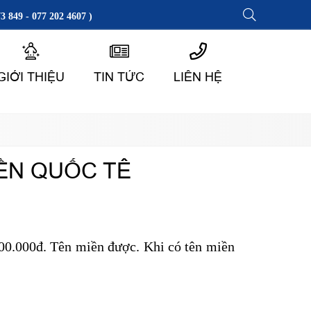
3 849 - 077 202 4607 )
GIỚI THIỆU
TIN TỨC
LIÊN HỆ
IỀN QUỐC TÊ
700.000đ.
Tên miền được. Khi có tên miền