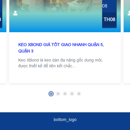
08
8
TH08
KEO XBOND GIÁ TỐT GIAO NHANH QUẬN 5,
QUẬN 3
Keo XBond là keo dán đa năng gốc dung môi,
được thiết kế để liên kết chắc...
bottom_logo