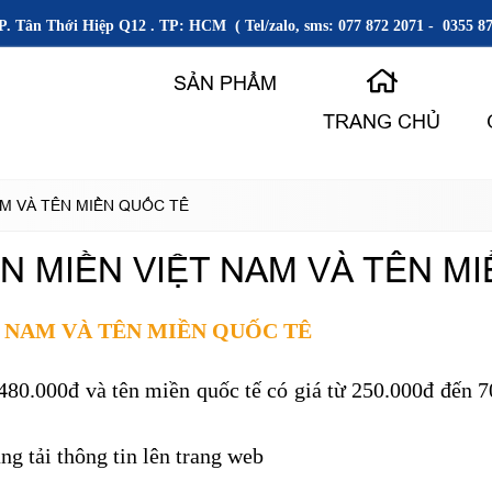
P. Tân Thới Hiệp Q12 . TP: HCM ( Tel/zalo, sms: 077 872 2071 - 0355 87
SẢN PHẨM
TRANG CHỦ
AM VÀ TÊN MIỀN QUỐC TÊ
ÊN MIỀN VIỆT NAM VÀ TÊN M
T NAM VÀ TÊN MIỀN QUỐC TÊ
480.000đ và tên miền quốc tế có giá từ 250.000đ đến 
ang tải thông tin lên trang web