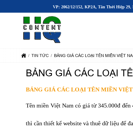
VP: 2062/12/152, KP2A, Tân Thới Hiệp 29, 
TIN TỨC
BẢNG GIÁ CÁC LOẠI TÊN MIỀN VIỆT N
BẢNG GIÁ CÁC LOẠI T
BẢNG GIÁ CÁC LOẠI TÊN MIỀN VIỆ
Tên miền Việt Nam có giá từ 345.000đ đến 
thì cần thiết kế website và thuê dữ liệu để đ