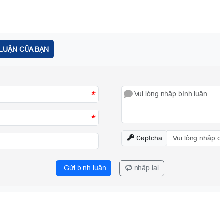
LUẬN CỦA BẠN
*
*
Captcha
Gửi bình luận
nhập lại