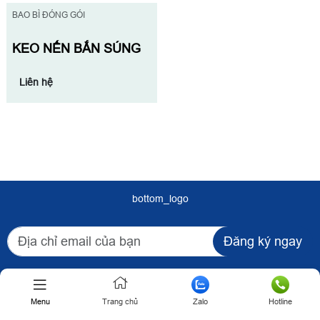
BAO BÌ ĐÓNG GÓI
KEO NẾN BẮN SÚNG
Liên hệ
bottom_logo
Đăng ký ngay
CÔNG TY TNHH TM-DV HÀ QUY
Menu
Trang chủ
Zalo
Hotline
Mã số thuế:
0316363433