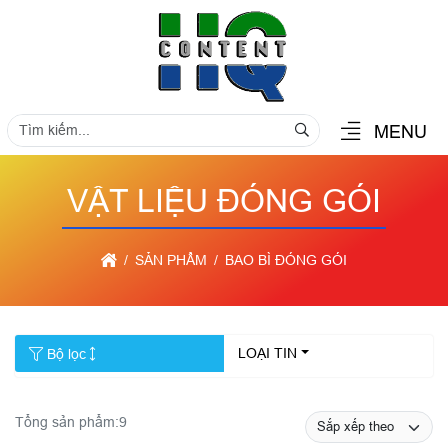
MENU
VẬT LIỆU ĐÓNG GÓI
SẢN PHẨM
BAO BÌ ĐÓNG GÓI
LOẠI TIN
Bộ lọc
Tổng sản phẩm:
9