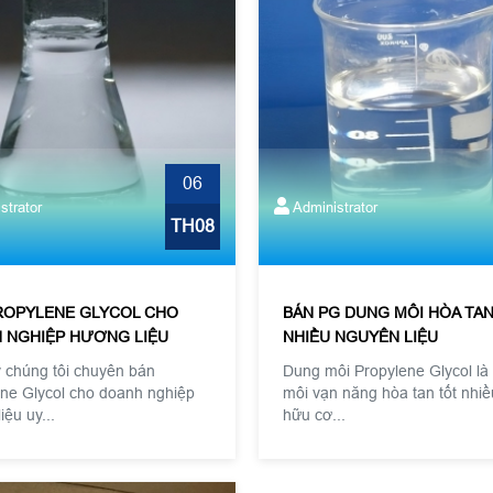
06
strator
Administrator
TH08
ROPYLENE GLYCOL CHO
BÁN PG DUNG MÔI HÒA TA
 NGHIỆP HƯƠNG LIỆU
NHIỀU NGUYÊN LIỆU
 chúng tôi chuyên bán
Dung môi Propylene Glycol là
ne Glycol cho doanh nghiệp
môi vạn năng hòa tan tốt nhiề
iệu uy...
hữu cơ...