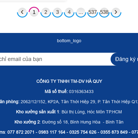
‹
›
1
2
3
4
...
537
538
bottom_logo
Đăng ký 
CÔNG TY TNHH TM-DV HÀ QUY
Mã số thuế:
0316363433
ăn phòng:
2062/12/152, KP2A, Tân Thới Hiệp 29, P. Tân Thới Hiệp Q1
Kho xưởng sản xuất 1
: Bùi thị Lùng, Hóc Môn TP.HCM
Kho xưởng 2
: Đường số 18, Bình Hưng Hòa - Bình Tân
sms
:
077 872 2071 - 0983 117 164 - 0325 754 626 - 0355 873 849 - 07