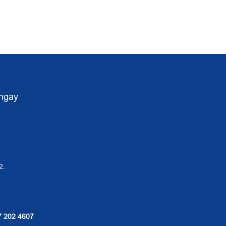
ngay
2.
7 202 4607