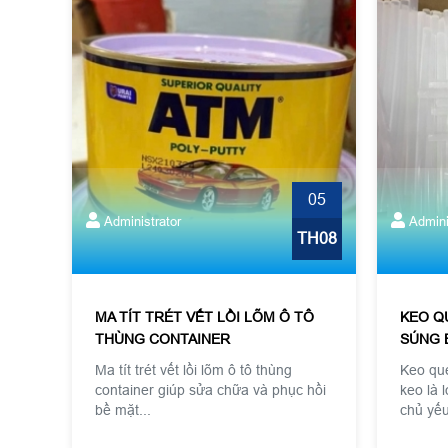
05
Administrator
Admini
TH08
MA TÍT TRÉT VẾT LỒI LÕM Ô TÔ
KEO Q
THÙNG CONTAINER
SÚNG 
Ma tít trét vết lồi lõm ô tô thùng
Keo qu
container giúp sửa chữa và phục hồi
keo là 
bề mặt...
chủ yếu