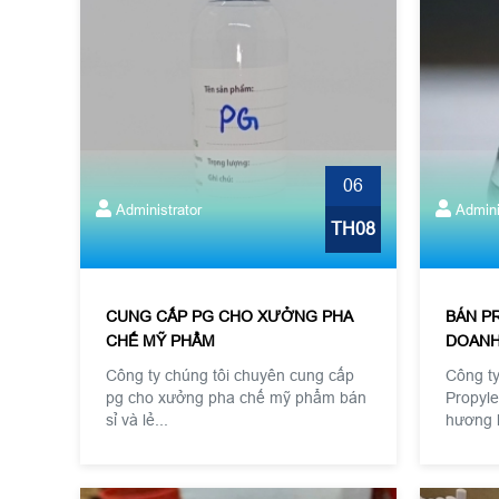
06
Administrator
Admini
TH08
CUNG CẤP PG CHO XƯỞNG PHA
BÁN P
CHẾ MỸ PHẨM
DOANH
Công ty chúng tôi chuyên cung cấp
Công ty
pg cho xưởng pha chế mỹ phẩm bán
Propyle
sỉ và lẻ...
hương l