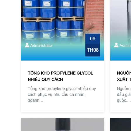
06
Administrator
Admini
TH08
TỔNG KHO PROPYLENE GLYCOL
NGUỒN
NHIỀU QUY CÁCH
XUẤT 
Tổng kho propylene glycol nhiều quy
Nguồn s
cách phục vụ nhu cầu cá nhân,
dầu giá
doanh...
quốc....