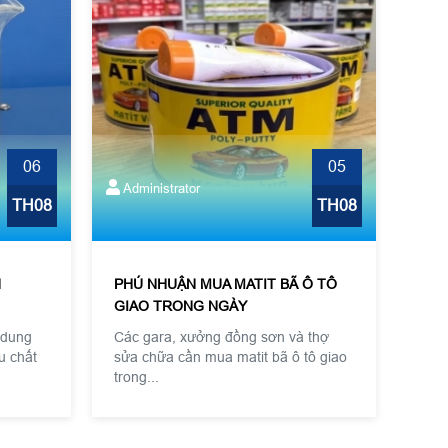
06
05
Administrator
TH08
TH08
N
PHÚ NHUẬN MUA MATIT BÃ Ô TÔ
GIAO TRONG NGÀY
 dung
Các gara, xưởng đồng sơn và thợ
u chất
sửa chữa cần mua matit bã ô tô giao
trong...