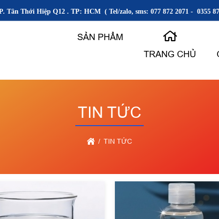
P. Tân Thới Hiệp Q12 . TP: HCM ( Tel/zalo, sms: 077 872 2071 - 0355 87
SẢN PHẨM
TRANG CHỦ
TIN TỨC
TIN TỨC