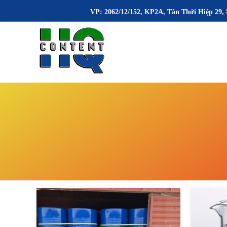
VP: 2062/12/152, KP2A, Tân Thới Hiệp 29, 