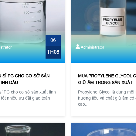
06
strator
Administrator
TH08
 SỈ PG CHO CƠ SỞ SẢN
MUA PROPYLENE GLYCOL 
TINH DẦU
GIỮ ẨM TRONG SẢN XUẤT
ỉ PG cho cơ sở sản xuất tinh
Propylene Glycol là dung mô
 tốt nhiều ưu đãi giao toàn
hương liệu và chất giữ ẩm có g
cao...