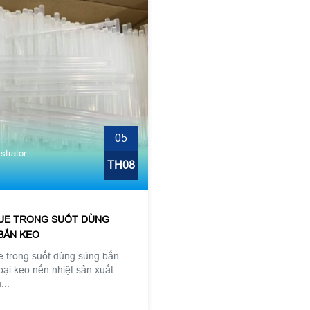
05
strator
TH08
UE TRONG SUỐT DÙNG
BẮN KEO
e trong suốt dùng súng bắn
loại keo nến nhiệt sản xuất
...