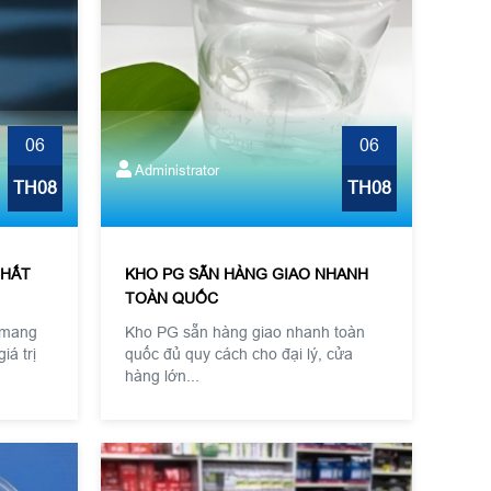
06
06
Administrator
TH08
TH08
CHẤT
KHO PG SẴN HÀNG GIAO NHANH
TOÀN QUỐC
i mang
Kho PG sẵn hàng giao nhanh toàn
iá trị
quốc đủ quy cách cho đại lý, cửa
hàng lớn...