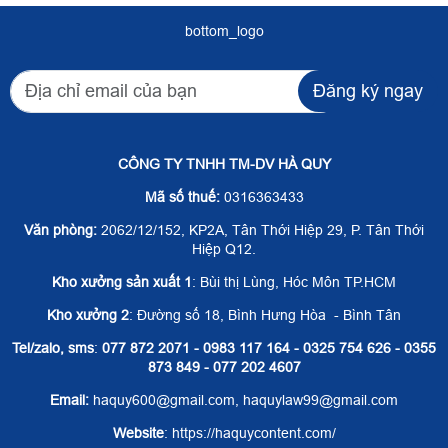
bottom_logo
Đăng ký ngay
CÔNG TY TNHH TM-DV HÀ QUY
Mã số thuế:
0316363433
Văn phòng:
2062/12/152, KP2A, Tân Thới Hiệp 29, P. Tân Thới
Hiệp Q12.
Kho xưởng sản xuất 1
: Bùi thị Lùng, Hóc Môn TP.HCM
Kho xưởng 2
: Đường số 18, Bình Hưng Hòa - Bình Tân
Tel/zalo, sms
:
077 872 2071 - 0983 117 164 - 0325 754 626 - 0355
873 849 - 077 202 4607
Email:
haquy600@gmail.com, haquylaw99@gmail.com
Website
: https://haquycontent.com/