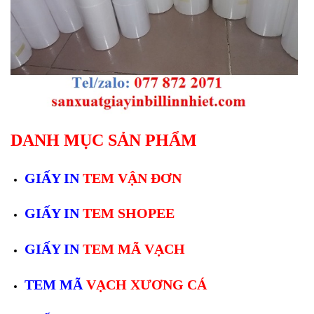
DANH MỤC SẢN PHẨM
GIẤY IN
TEM VẬN ĐƠN
GIẤY IN
TEM SHOPEE
GIẤY IN
TEM MÃ VẠCH
TEM MÃ
VẠCH XƯƠNG CÁ