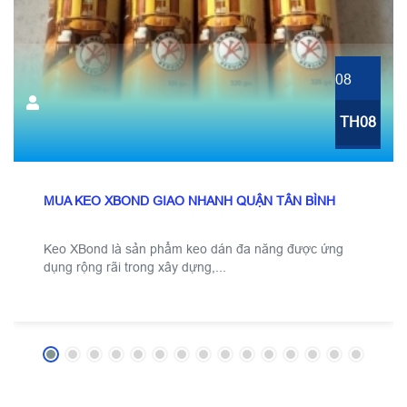
08
TH08
MUA KEO XBOND GIAO NHANH QUẬN TÂN BÌNH
Keo XBond là sản phẩm keo dán đa năng được ứng
dụng rộng rãi trong xây dựng,...