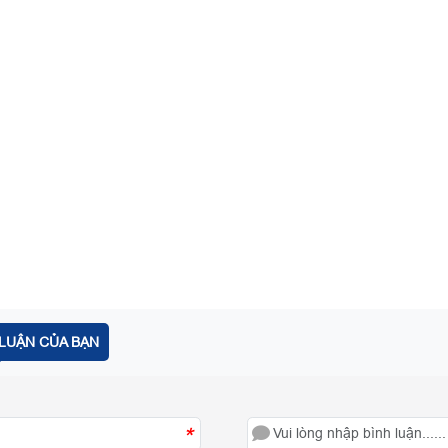
LUẬN CỦA BẠN
*