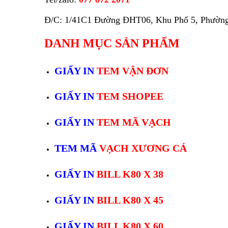
Đ/C: 1/41C1 Đường ĐHT06, Khu Phố 5, Phường
DANH MỤC SẢN PHẨM
GIẤY IN
TEM VẬN ĐƠN
GIẤY IN
TEM SHOPEE
GIẤY IN
TEM MÃ VẠCH
TEM MÃ
VẠCH XƯƠNG CÁ
GIẤY IN
BILL K80 X 38
GIẤY IN
BILL K80 X 45
GIẤY IN
BILL K80 X 60