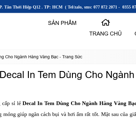
P. Tân Thới Hiệp Q12 . TP: HCM ( Tel/zalo, sms: 077 872 2071 - 0355 87
SẢN PHẨM
TRANG CHỦ
ùng Cho Ngành Hàng Vàng Bạc - Trang Sức
 Decal In Tem Dùng Cho Ngành
 cấp sỉ lẻ
Decal In Tem Dùng Cho Ngành Hàng Vàng Bạc
ng mỏng giúp ngăn cách bụi và hơi ẩm rất tốt. Mặt sau của gi