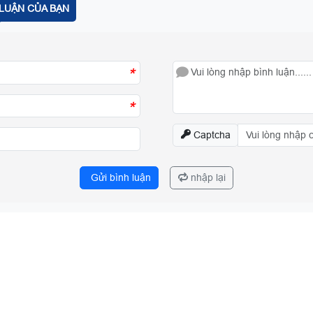
LUẬN CỦA BẠN
*
*
Captcha
Gửi bình luận
nhập lại