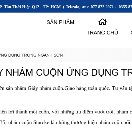
P. Tân Thới Hiệp Q12 . TP: HCM ( Tel/zalo, sms: 077 872 2071 - 0355 87
SẢN PHẨM
TRANG CHỦ
 ỨNG DỤNG TRONG NGÀNH SƠN
ẤY NHÁM CUỘN ỨNG DỤNG T
ớn sản phẩm Giấy nhám cuộn.Giao hàng toàn quốc. Tư vấn tận
iện lợi thành một cuộn, với những ưu điểm vượt trội, nhám 
, nhám cuộn Starcke là những thương hiệu nhám cuộn nổi nh