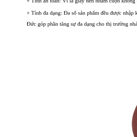
+ Tính an toàn: Vì là giấy nên nhám cuộn không 
+ Tính đa dạng: Đa số sản phẩm đều được nhập k
Đức góp phần tăng sự đa dạng cho thị trường n