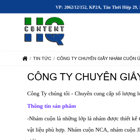
VP: 2062/12/152, KP2A, Tân Thới Hiệp 29, 
TIN TỨC
CÔNG TY CHUYÊN GIẤY NHÁM CUỘN
CÔNG TY CHUYÊN GI
Công Ty chúng tôi - Chuyên cung cấp số lượng l
Thông tin sản phẩm
-Nhám cuộn là những lớp lá nhám được thiết kế t
vật liệu phù hợp. Nhám cuộn NCA, nhám cuộn JB5