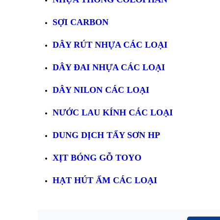
SỢI CARBON
DÂY RÚT NHỰA CÁC LOẠI
DÂY ĐAI NHỰA CÁC LOẠI
DÂY NILON CÁC LOẠI
NƯỚC LAU KÍNH CÁC LOẠI
DUNG DỊCH TẨY SƠN HP
XỊT BÓNG GỖ TOYO
HẠT HÚT ẨM CÁC LOẠI