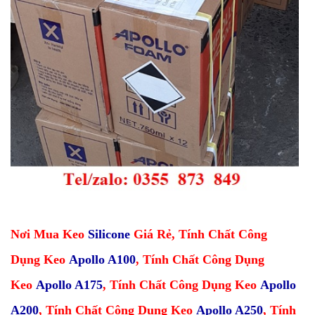
Nơi Mua Keo
Silicone
Giá Rẻ
,
Tính Chất Công
Dụng Keo
Apollo A100
,
Tính Chất Công Dụng
Keo
Apollo A175
,
Tính Chất Công Dụng Keo
Apollo
A200
,
Tính Chất Công Dụng Keo
Apollo A250
,
Tính