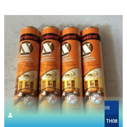
08
TH08