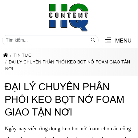
MENU
TIN TỨC
ĐẠI LÝ CHUYÊN PHÂN PHỐI KEO BỌT NỞ FOAM GIAO TẬN
NƠI
ĐẠI LÝ CHUYÊN PHÂN
PHỐI KEO BỌT NỞ FOAM
GIAO TẬN NƠI
Ngày nay việc ứng dụng keo bọt nở foam cho các công