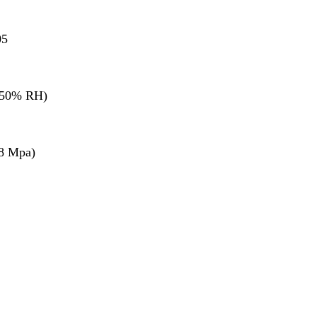
05
(50% RH)
.8 Mpa)