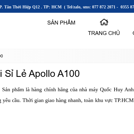
P. Tân Thới Hiệp Q12 . TP: HCM ( Tel/zalo, sms: 077 872 2071 - 0355 87
SẢN PHẨM
TRANG CHỦ
00
 Sỉ Lẻ Apollo A100
. Sản phẩm là hàng chính hãng của nhà máy Quốc Huy Anh đ
g yêu cầu. Thời gian giao hàng nhanh, toàn khu vực TP.HCM 