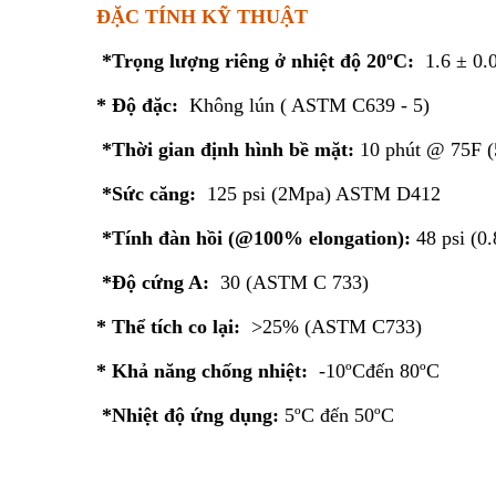
ĐẶC TÍNH KỸ THUẬT
*Trọng lượng riêng ở nhiệt độ 20ºC:
1.6 ± 0.
* Độ đặc:
Không lún ( ASTM C639 - 5)
*Thời gian định hình bề mặt:
10 phút @ 75F 
*Sức căng:
125 psi (2Mpa) ASTM D412
*Tính đàn hồi (@100% elongation):
48 psi (0
*Độ cứng A:
30 (ASTM C 733)
* Thể tích co lại:
>25% (ASTM C733)
* Khả năng chống nhiệt:
-10ºCđến 80ºC
*Nhiệt độ ứng dụng:
5ºC đến 50ºC