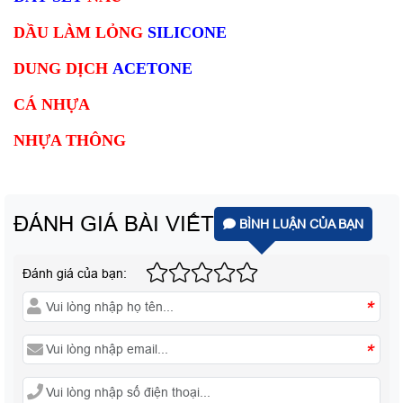
DẦU LÀM LỎNG
SILICONE
DUNG DỊCH
ACETONE
CÁ NHỰA
NHỰA THÔNG
ĐÁNH GIÁ BÀI VIẾT
BÌNH LUẬN CỦA BẠN
Đánh giá của bạn:
*
*