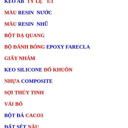
KEO AB
TỶ LỆ 1:1
MÀU
RESIN NƯỚC
MÀU
RESIN NHŨ
BỘT DẠ QUANG
BỘ ĐÁNH BÓNG
EPOXY FARECLA
GIẤY NHÁM
KEO SILICONE
ĐỔ KHUÔN
NHỰA
COMPOSITE
SỢI THỦY TINH
VẢI BỐ
BỘT ĐÁ
CACO3
ĐẤT SÉT
NÂU