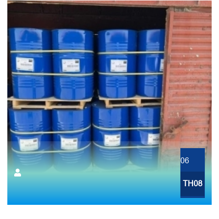
06
TH08