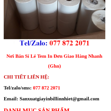
Nơi Bán Sỉ Lẻ Tem In Đơn Giao Hàng Nhanh
(Ghn)
CHI TIẾT LIÊN HỆ:
Tel/zalo/sms:
077 872 2071
Email: Sanxuatgiayinbillinnhiet@gmail.com
DANH MỤC SẢN PHẨM