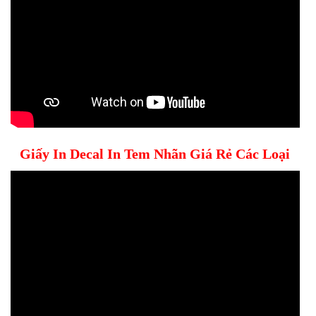
Giấy In Decal In Tem Nhãn Giá Rẻ Các Loại