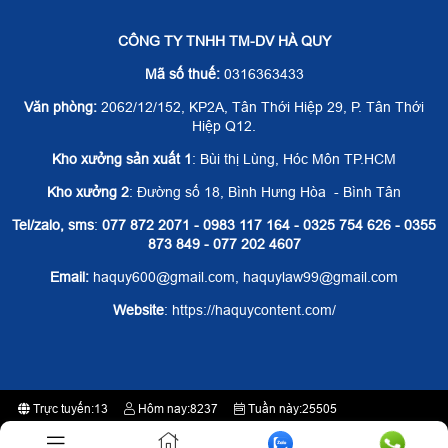
CÔNG TY TNHH TM-DV HÀ QUY
Mã số thuế:
0316363433
Văn phòng:
2062/12/152, KP2A, Tân Thới Hiệp 29, P. Tân Thới
Hiệp Q12.
Kho xưởng sản xuất 1
: Bùi thị Lùng, Hóc Môn TP.HCM
Kho xưởng 2
: Đường số 18, Bình Hưng Hòa - Bình Tân
Tel/zalo, sms
:
077 872 2071 - 0983 117 164 - 0325 754 626 - 0355
873 849 - 077 202 4607
Email:
haquy600@gmail.com, haquylaw99@gmail.com
Website
: https://haquycontent.com/
Trực tuyến:
13
Hôm nay:
8237
Tuần này:
25505
Tất cả:
2361084