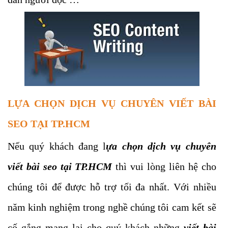
LỰA CHỌN DỊCH VỤ CHUYÊN VIẾT BÀI
SEO TẠI TP.HCM
Nếu quý khách đang l
ựa chọn dịch vụ chuyên
viết bài seo tại TP.HCM
thì vui lòng liên hệ cho
chúng tôi để được hỗ trợ tối đa nhất. Với nhiều
năm kinh nghiệm trong nghề chúng tôi cam kết sẽ
cố gắng mang lại cho quý khách những
viết bài