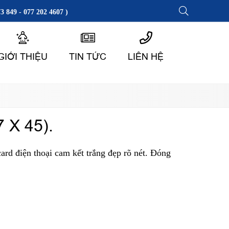
3 849 - 077 202 4607 )
GIỚI THIỆU
TIN TỨC
LIÊN HỆ
 X 45).
card điện thoại cam kết trắng đẹp rõ nét. Đóng