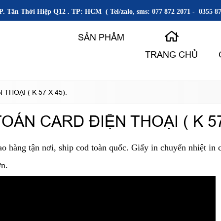
P. Tân Thới Hiệp Q12 . TP: HCM ( Tel/zalo, sms: 077 872 2071 - 0355 87
SẢN PHẨM
TRANG CHỦ
HOẠI ( K 57 X 45).
OÁN CARD ĐIỆN THOẠI ( K 57
ao hàng tận nơi, ship cod toàn quốc. Giấy in chuyển nhiệt in 
ớn.