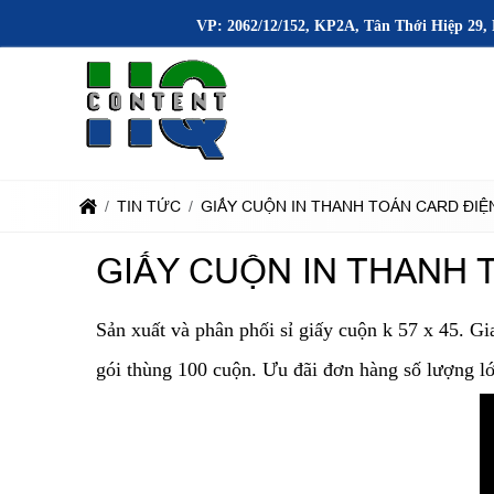
VP: 2062/12/152, KP2A, Tân Thới Hiệp 29, 
TIN TỨC
GIẤY CUỘN IN THANH TOÁN CARD ĐIỆN T
GIẤY CUỘN IN THANH T
Sản xuất và phân phối sỉ giấy cuộn k 57 x 45. Gi
gói thùng 100 cuộn. Ưu đãi đơn hàng số lượng l