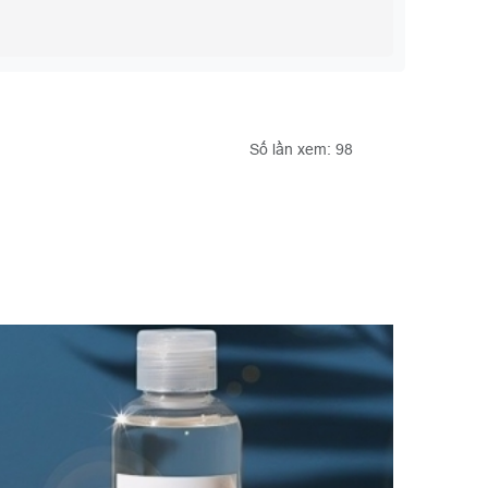
Số lần xem: 98
KHO P
Kho PG
cách ch