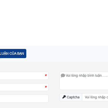
LUẬN CỦA BẠN
*
*
Captcha