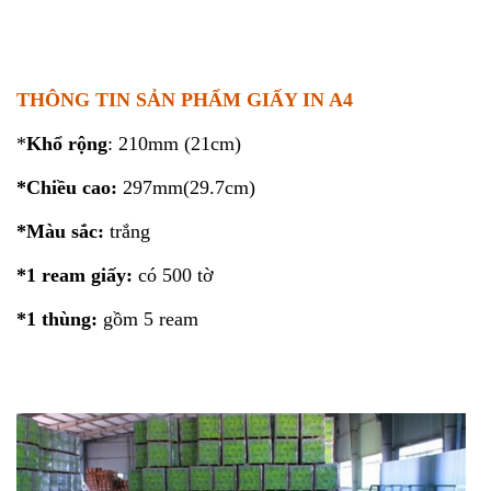
THÔNG TIN SẢN PHẨM GIẤY IN A4
*
Khổ rộng
: 210mm (21cm)
*Chiều cao:
297mm(29.7cm)
*Màu sắc:
trắng
*1 ream
giấy:
có 500 tờ
*1 thùng:
gồm 5 ream