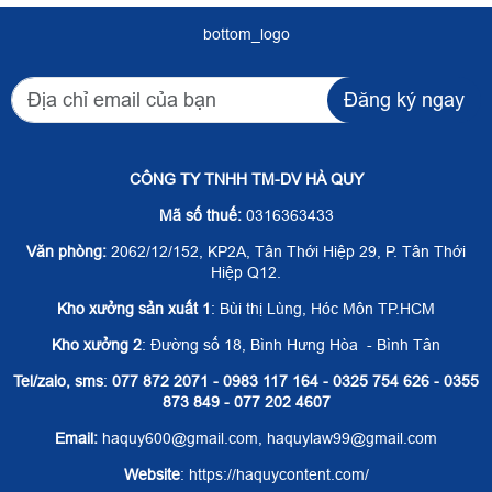
bottom_logo
Đăng ký ngay
CÔNG TY TNHH TM-DV HÀ QUY
Mã số thuế:
0316363433
Văn phòng:
2062/12/152, KP2A, Tân Thới Hiệp 29, P. Tân Thới
Hiệp Q12.
Kho xưởng sản xuất 1
: Bùi thị Lùng, Hóc Môn TP.HCM
Kho xưởng 2
: Đường số 18, Bình Hưng Hòa - Bình Tân
Tel/zalo, sms
:
077 872 2071 - 0983 117 164 - 0325 754 626 - 0355
873 849 - 077 202 4607
Email:
haquy600@gmail.com, haquylaw99@gmail.com
Website
: https://haquycontent.com/