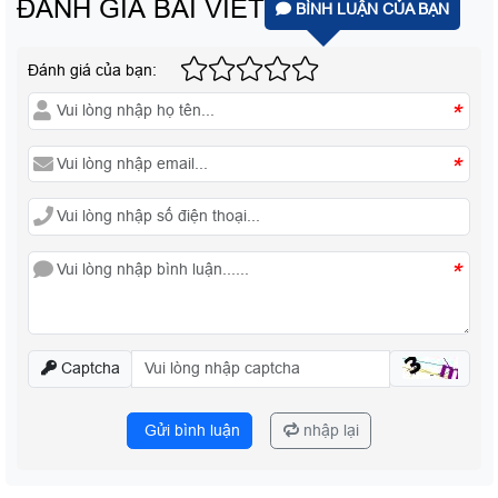
ĐÁNH GIÁ BÀI VIẾT
BÌNH LUẬN CỦA BẠN
Đánh giá của bạn:
*
*
*
Captcha
Gửi bình luận
nhập lại