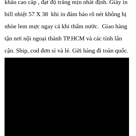
khẩu cao cấp , đạt độ trắng mịn nhất định. Giấy in
bill nhiệt 57 X 38 khi in đảm bảo rõ nét không bị
nhòe lem mực ngay cả khi thấm nước. Giao hàng
tận nơi nội ngoại thành TP.HCM và các tỉnh lân
cận. Ship, cod đơn sỉ và lẻ. Gửi hàng đi toàn quốc.