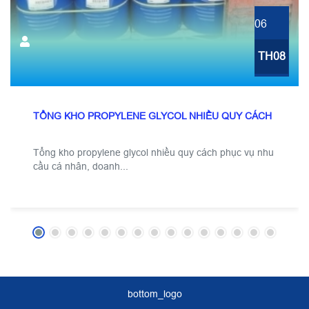
06
TH08
TỔNG KHO PROPYLENE GLYCOL NHIỀU QUY CÁCH
Tổng kho propylene glycol nhiều quy cách phục vụ nhu
cầu cá nhân, doanh...
bottom_logo