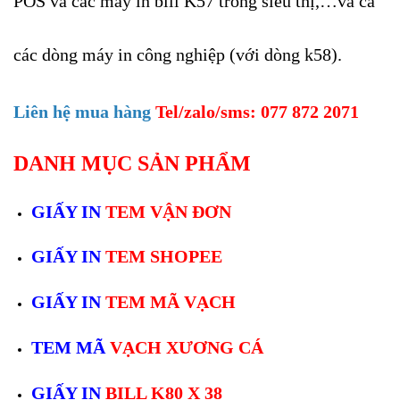
POS và các máy in bill K57 trong siêu thị,…và cả
các dòng máy in công nghiệp (với dòng k58).
Liên hệ mua hàng
Tel/zalo/sms:
077 872 2071
DANH MỤC SẢN PHẨM
GIẤY IN
TEM VẬN ĐƠN
GIẤY IN
TEM SHOPEE
GIẤY IN
TEM MÃ VẠCH
TEM MÃ
VẠCH XƯƠNG CÁ
GIẤY IN
BILL K80 X 38