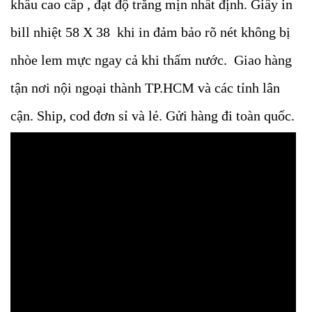
khẩu cao cấp , đạt độ trắng mịn nhất định. Giấy in
bill nhiệt 58 X 38 khi in đảm bảo rõ nét không bị
nhòe lem mực ngay cả khi thấm nước. Giao hàng
tận nơi nội ngoại thành TP.HCM và các tỉnh lân
cận. Ship, cod đơn sỉ và lẻ. Gửi hàng đi toàn quốc.