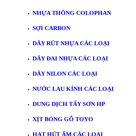
NHỰA THÔNG COLOPHAN
SỢI CARBON
DÂY RÚT NHỰA CÁC LOẠI
DÂY ĐAI NHỰA CÁC LOẠI
DÂY NILON CÁC LOẠI
NƯỚC LAU KÍNH CÁC LOẠI
DUNG DỊCH TẨY SƠN HP
XỊT BÓNG GỖ TOYO
HẠT HÚT ẨM CÁC LOẠI