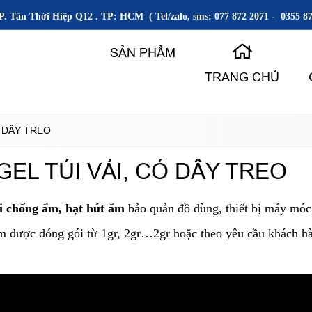
P. Tân Thới Hiệp Q12 . TP: HCM ( Tel/zalo, sms: 077 872 2071 - 0355 87
SẢN PHẨM
TRANG CHỦ
Ó DÂY TREO
EL TÚI VẢI, CÓ DÂY TREO
i chống ẩm, hạt hút ẩm
bảo quản đồ dùng, thiết bị máy móc
ẩm được đóng gói từ 1gr, 2gr…2gr hoặc theo yêu cầu khách hàn