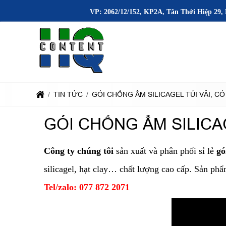
VP: 2062/12/152, KP2A, Tân Thới Hiệp 29, 
TIN TỨC
GÓI CHỐNG ẨM SILICAGEL TÚI VẢI, C
GÓI CHỐNG ẨM SILICAG
Công ty chúng tôi
sản xuất và phân phối sỉ lẻ
gó
silicagel, hạt clay… chất lượng cao cấp. Sản ph
Tel/zalo: 077 872 2071