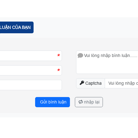
LUẬN CỦA BẠN
*
*
Captcha
Gửi bình luận
nhập lại