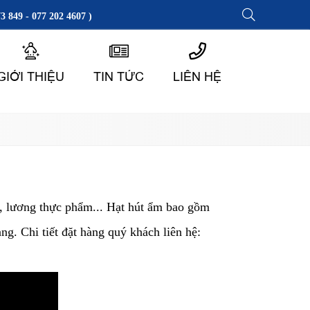
3 849 - 077 202 4607 )
GIỚI THIỆU
TIN TỨC
LIÊN HỆ
, lương thực phẩm... Hạt hút ẩm bao gồm
g. Chi tiết đặt hàng quý khách liên hệ: