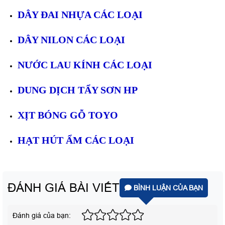
DÂY ĐAI NHỰA CÁC LOẠI
DÂY NILON CÁC LOẠI
NƯỚC LAU KÍNH CÁC LOẠI
DUNG DỊCH TẨY SƠN HP
XỊT BÓNG GỖ TOYO
HẠT HÚT ẨM CÁC LOẠI
ĐÁNH GIÁ BÀI VIẾT
BÌNH LUẬN CỦA BẠN
Đánh giá của bạn: