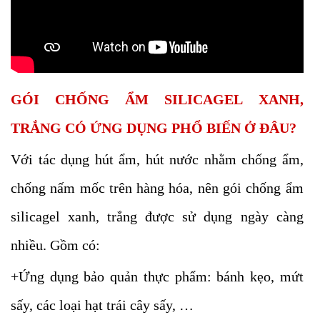
GÓI CHỐNG ẨM SILICAGEL XANH,
TRẮNG CÓ ỨNG DỤNG PHỔ BIẾN Ở ĐÂU?
Với tác dụng hút ẩm, hút nước nhằm chống ẩm,
chống nấm mốc trên hàng hóa, nên gói chống ẩm
silicagel xanh, trắng được sử dụng ngày càng
nhiều. Gồm có:
+Ứng dụng bảo quản thực phẩm: bánh kẹo, mứt
sấy, các loại hạt trái cây sấy, …