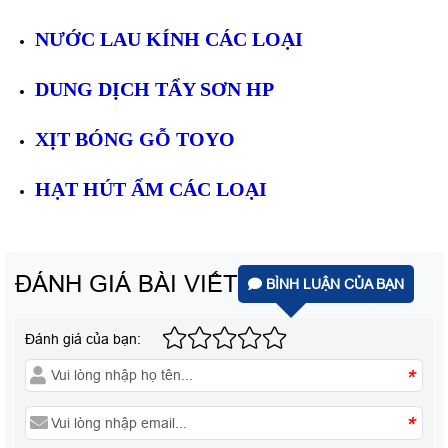
NƯỚC LAU KÍNH CÁC LOẠI
DUNG DỊCH TẨY SƠN HP
XỊT BÓNG GỖ TOYO
HẠT HÚT ẨM CÁC LOẠI
ĐÁNH GIÁ BÀI VIẾT
BÌNH LUẬN CỦA BẠN
Đánh giá của bạn:
*
*