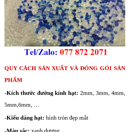
QUY CÁCH SẢN XUẤT VÀ ĐÓNG GÓI SẢN
PHẨM
-
Kích thước đường kính hạt:
2mm, 3mm, 4mm,
5mm,6mm, …
-
Kiểu dáng hạt:
hình tròn đẹp mắt
-
Màu sắc:
xanh dương