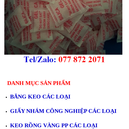
DANH MỤC SẢN PHẨM
BĂNG KEO CÁC LOẠI
GIẤY NHÁM CÔNG NGHIỆP CÁC LOẠI
KEO RỒNG VÀNG PP CÁC LOẠI