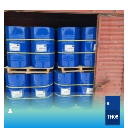
06
TH08