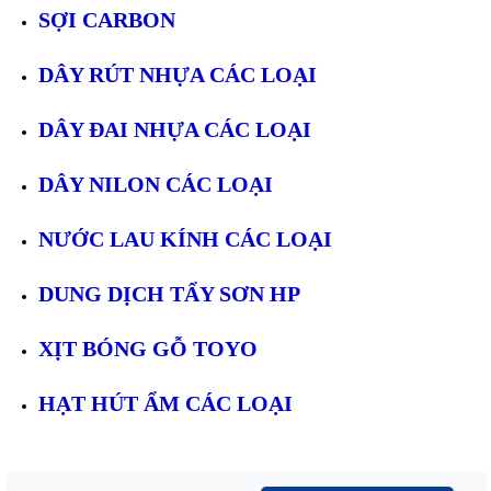
SỢI CARBON
DÂY RÚT NHỰA CÁC LOẠI
DÂY ĐAI NHỰA CÁC LOẠI
DÂY NILON CÁC LOẠI
NƯỚC LAU KÍNH CÁC LOẠI
DUNG DỊCH TẨY SƠN HP
XỊT BÓNG GỖ TOYO
HẠT HÚT ẨM CÁC LOẠI