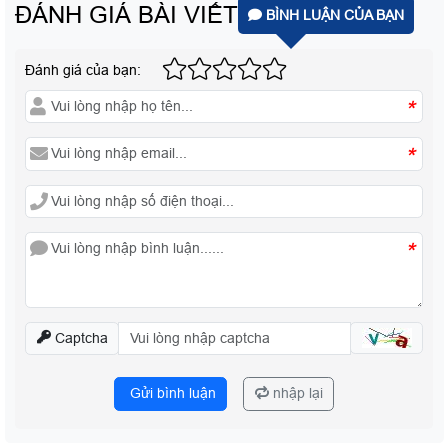
ĐÁNH GIÁ BÀI VIẾT
BÌNH LUẬN CỦA BẠN
Đánh giá của bạn:
*
*
*
Captcha
Gửi bình luận
nhập lại