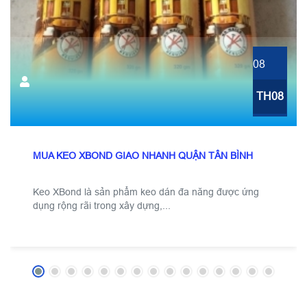
08
TH08
MUA KEO XBOND GIAO NHANH QUẬN TÂN BÌNH
Keo XBond là sản phẩm keo dán đa năng được ứng
dụng rộng rãi trong xây dựng,...