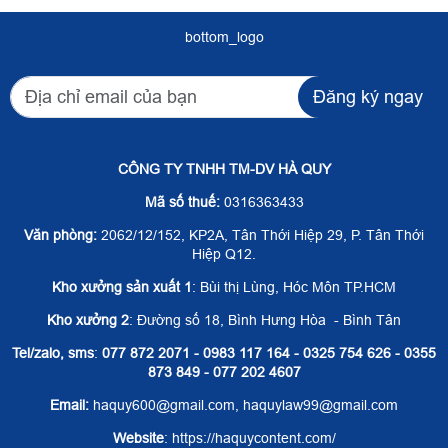
bottom_logo
Đăng ký ngay
CÔNG TY TNHH TM-DV HÀ QUY
Mã số thuế:
0316363433
Văn phòng:
2062/12/152, KP2A, Tân Thới Hiệp 29, P. Tân Thới
Hiệp Q12.
Kho xưởng sản xuất 1
: Bùi thị Lùng, Hóc Môn TP.HCM
Kho xưởng 2
: Đường số 18, Bình Hưng Hòa - Bình Tân
Tel/zalo, sms
:
077 872 2071 - 0983 117 164 - 0325 754 626 - 0355
873 849 - 077 202 4607
Email:
haquy600@gmail.com, haquylaw99@gmail.com
Website
: https://haquycontent.com/