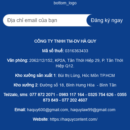
bottom_logo
Đăng ký ngay
CÔNG TY TNHH TM-DV HÀ QUY
Mã số thuế:
0316363433
Văn phòng:
2062/12/152, KP2A, Tân Thới Hiệp 29, P. Tân Thới
Hiệp Q12.
Kho xưởng sản xuất 1
: Bùi thị Lùng, Hóc Môn TP.HCM
Kho xưởng 2
: Đường số 18, Bình Hưng Hòa - Bình Tân
Tel/zalo, sms
:
077 872 2071 - 0983 117 164 - 0325 754 626 - 0355
873 849 - 077 202 4607
Email:
haquy600@gmail.com, haquylaw99@gmail.com
Website
: https://haquycontent.com/