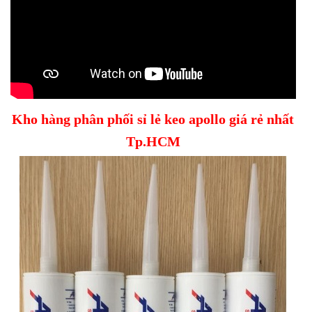
Kho hàng phân phối sỉ lẻ keo apollo giá rẻ nhất
Tp.HCM