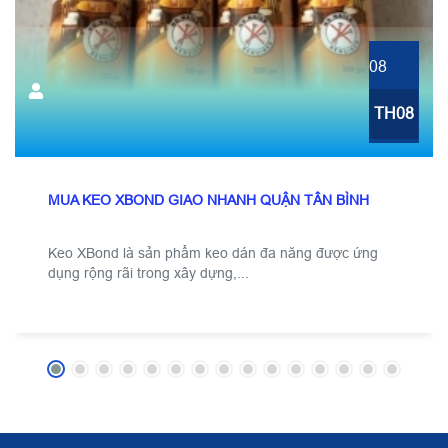
08
TH08
MUA KEO XBOND GIAO NHANH QUẬN TÂN BÌNH
Keo XBond là sản phẩm keo dán đa năng được ứng
dụng rộng rãi trong xây dựng,...