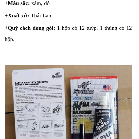
+Màu sắc:
xám, đỏ
+Xuất xứ:
Thái Lan.
+Quý cách đóng gói:
1 hộp có 12 tuýp. 1 thùng có 12
hộp.