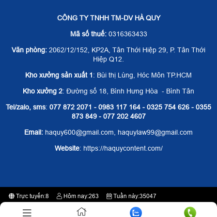
CÔNG TY TNHH TM-DV HÀ QUY
Mã số thuế:
0316363433
Văn phòng:
2062/12/152, KP2A, Tân Thới Hiệp 29, P. Tân Thới
Hiệp Q12.
Kho xưởng sản xuất 1
: Bùi thị Lùng, Hóc Môn TP.HCM
Kho xưởng 2
: Đường số 18, Bình Hưng Hòa - Bình Tân
Tel/zalo, sms
:
077 872 2071 - 0983 117 164 - 0325 754 626 - 0355
873 849 - 077 202 4607
Email:
haquy600@gmail.com, haquylaw99@gmail.com
Website
: https://haquycontent.com/
Trực tuyến:
8
Hôm nay:
263
Tuần này:
35047
Tất cả:
2370626