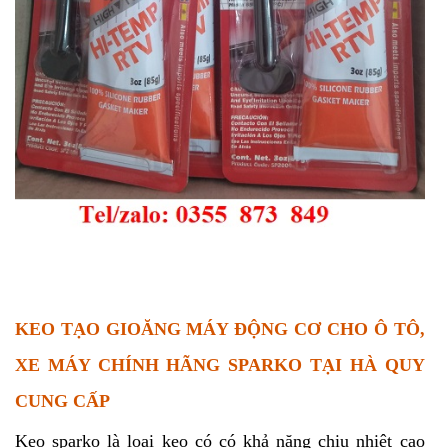
KEO TẠO GIOĂNG MÁY ĐỘNG CƠ CHO Ô TÔ,
XE MÁY CHÍNH HÃNG SPARKO TẠI HÀ QUY
CUNG CẤP
Keo sparko là loại keo có có khả năng chịu nhiệt cao