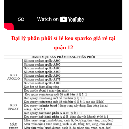
Đại lý phân phối sỉ lẻ keo sparko giá rẻ tại
quận 12