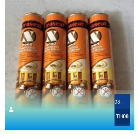
08
TH08