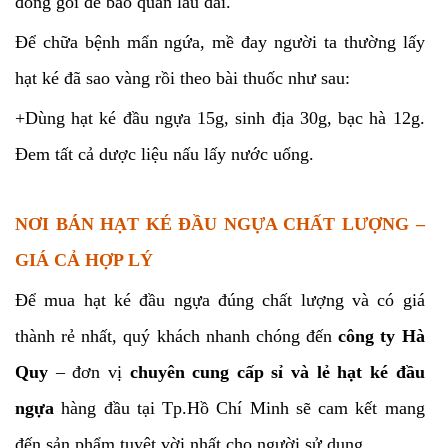
đóng gói để bảo quản lâu dài.
Để chữa bệnh mẩn ngứa, mề đay người ta thường lấy
hạt ké đã sao vàng rồi theo bài thuốc như sau:
+Dùng hạt ké đầu ngựa 15g, sinh địa 30g, bạc hà 12g.
Đem tất cả dược liệu nấu lấy nước uống.
NƠI BÁN HẠT KÉ ĐẦU NGỰA CHẤT LƯỢNG –
GIÁ CẢ HỢP LÝ
Để mua hạt ké đầu ngựa đúng chất lượng và có giá
thành rẻ nhất, quý khách nhanh chóng đến
công ty Hà
Quy
– đơn vị
chuyên cung cấp sỉ và lẻ hạt ké đầu
ngựa
hàng đầu tại Tp.Hồ Chí Minh sẽ cam kết mang
đến sản phẩm tuyệt vời nhất cho người sử dụng.