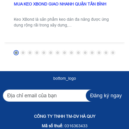
MUA KEO XBOND GIAO NHANH QUẬN TÂN BÌNH
Keo XBond là sản phẩm keo dán đa năng được ứng
dụng rộng rãi trong xây dựng,...
bottom_logo
Đăng ký ngay
CÔNG TY TNHH TM-DV HÀ QUY
Mã số thuế:
0316363433