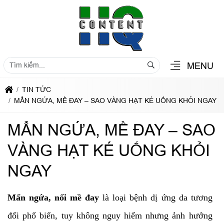
MENU
TIN TỨC
MẨN NGỨA, MỀ ĐAY – SAO VÀNG HẠT KÉ UỐNG KHỎI NGAY
MẨN NGỨA, MỀ ĐAY – SAO
VÀNG HẠT KÉ UỐNG KHỎI
NGAY
Mẩn ngứa, nổi mề đay
là loại bệnh dị ứng da tương
đối phổ biến, tuy không nguy hiểm nhưng ảnh hưởng