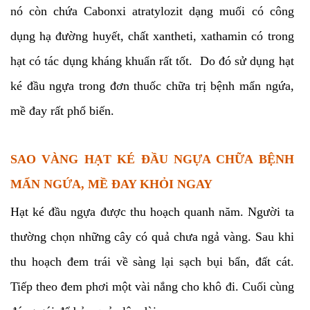
nó còn chứa Cabonxi atratylozit dạng muối có công
dụng hạ đường huyết, chất xantheti, xathamin có trong
hạt có tác dụng kháng khuẩn rất tốt. Do đó sử dụng hạt
ké đầu ngựa trong đơn thuốc chữa trị bệnh mẩn ngứa,
mề đay rất phổ biến.
SAO VÀNG HẠT KÉ ĐẦU NGỰA CHỮA BỆNH
MẨN NGỨA, MỀ ĐAY KHỎI NGAY
Hạt ké đầu ngựa được thu hoạch quanh năm. Người ta
thường chọn những cây có quả chưa ngả vàng. Sau khi
thu hoạch đem trái về sàng lại sạch bụi bẩn, đất cát.
Tiếp theo đem phơi một vài nắng cho khô đi. Cuối cùng