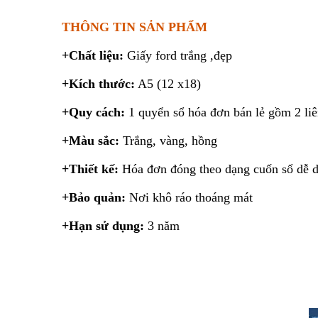
THÔNG TIN SẢN PHẨM
+Chất liệu:
Giấy ford trắng ,đẹp
+Kích thước:
A5 (12 x18)
+Quy cách:
1 quyển sổ hóa đơn bán lẻ gồm 2 liê
+Màu sắc:
Trắng, vàng, hồng
+Thiết kế:
Hóa đơn đóng theo dạng cuốn sổ dễ dàn
+Bảo quản:
Nơi khô ráo thoáng mát
+Hạn sử dụng:
3 năm