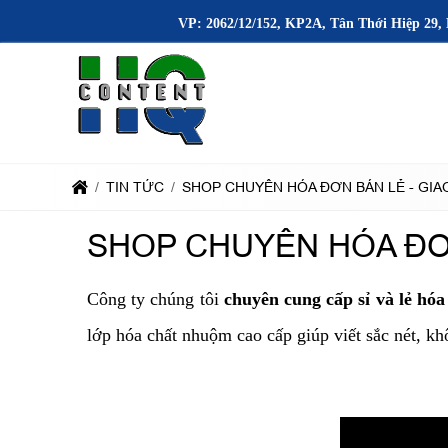
VP: 2062/12/152, KP2A, Tân Thới Hiệp 29, 
TIN TỨC
SHOP CHUYÊN HÓA ĐƠN BÁN LẺ - GIA
SHOP CHUYÊN HÓA ĐƠN
Công ty chúng tôi
chuyên cung cấp sỉ và lẻ hóa
lớp hóa chất nhuộm cao cấp giúp viết sắc nét, k