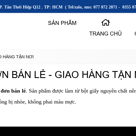
P. Tân Thới Hiệp Q12 . TP: HCM ( Tel/zalo, sms: 077 872 2071 - 0355 87
SẢN PHẨM
TRANG CHỦ
O HÀNG TẬN NƠI
 BÁN LẺ - GIAO HÀNG TẬN 
 đơn bán lẻ
. Sản phẩm được làm từ bột giấy nguyên chất nên
hông bị nhòe, không phai màu mực.