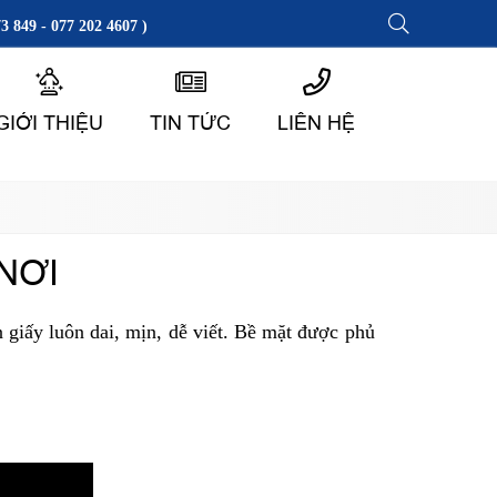
3 849 - 077 202 4607 )
GIỚI THIỆU
TIN TỨC
LIÊN HỆ
NƠI
 giấy luôn dai, mịn, dễ viết. Bề mặt được phủ