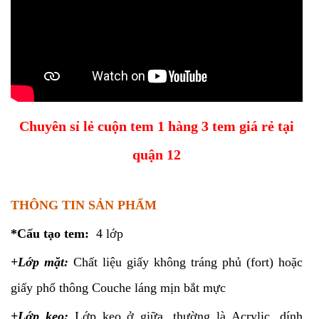
Chuyên sỉ lẻ cuộn tem 1 hàng 3 tem giá rẻ tại
quận 12
THÔNG TIN SẢN PHẨM
*Cấu tạo tem:
4 lớp
+Lớp mặt:
Chất liệu giấy không tráng phủ (fort) hoặc
giấy phổ thông Couche láng mịn bắt mực
+Lớp keo:
Lớp keo ở giữa, thường là Acrylic, dính