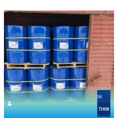
06
TH08