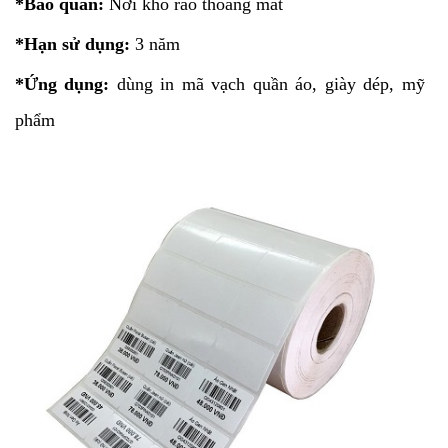
*Bảo quản:
Nơi khô ráo thoáng mát
*Hạn sử dụng:
3 năm
*Ứng dụng:
dùng in mã vạch quần áo, giày dép, mỹ
phẩm