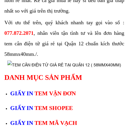
luôn rẻ nhất. Kể cả giá mua lẻ hay sỉ đều bán giá thấp
nhất so với giá trên thị trường.
Với ưu thế trên, quý khách nhanh tay gọi vào số :
077.872.2071
, nhân viên tận tình tư và lên đơn hàng
tem cân điện tử giá rẻ tại Quận 12 chuẩn kích thước
58mmx40mm./.
DANH MỤC SẢN PHẨM
GIẤY IN
TEM VẬN ĐƠN
GIẤY IN
TEM SHOPEE
GIẤY IN
TEM MÃ VẠCH