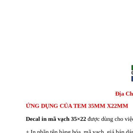
Địa Ch
ỨNG DỤNG CỦA TEM 35MM X22MM
Decal in mã vạch 35×22
được dùng cho việc
+ In nhãn tên hàng hóa, mã vạch, giá bán dán