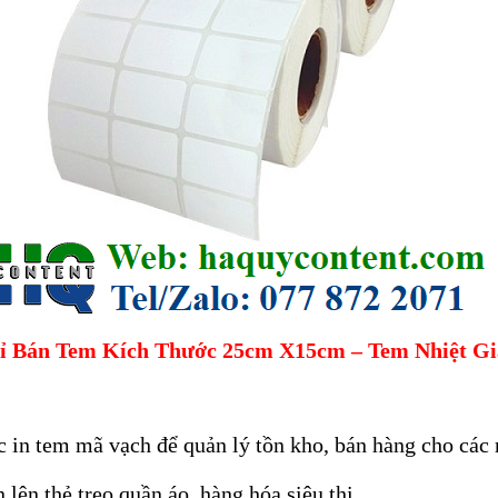
ỉ Bán Tem Kích Thước 25cm X15cm – Tem Nhiệt Gi
 in tem mã vạch để quản lý tồn kho, bán hàng cho các
 lên thẻ treo quần áo, hàng hóa siêu thị.