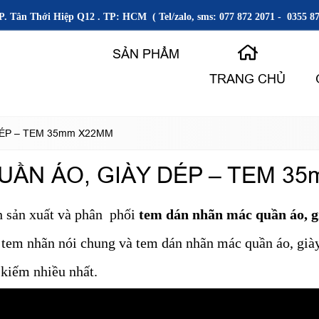
P. Tân Thới Hiệp Q12 . TP: HCM ( Tel/zalo, sms: 077 872 2071 - 0355 87
SẢN PHẨM
TRANG CHỦ
DÉP – TEM 35mm X22MM
ẦN ÁO, GIÀY DÉP – TEM 3
ên sản xuất và phân phối
tem dán nhãn mác quần áo, g
n tem nhãn nói chung và tem dán nhãn mác quần áo, gi
kiếm nhiều nhất.