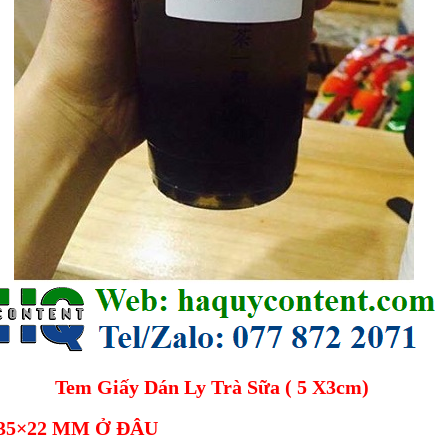
Tem Giấy Dán Ly Trà Sữa ( 5 X3cm)
35×22 MM Ở ĐÂU