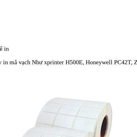
ể in
áy in mã vạch Như xprinter H500E, Honeywell PC42T,