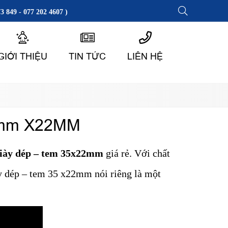
3 849 - 077 202 4607 )
GIỚI THIỆU
TIN TỨC
LIÊN HỆ
5mm X22MM
iày dép – tem
35x22mm
giá rẻ. Với chất
ày dép – tem 35 x22mm nói riêng là một