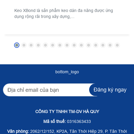
Keo XBond là sản phẩm keo dán đa năng được ứng
dụng rộng rãi trong xây dựng,...
bottom_logo
Đăng ký ngay
CÔNG TY TNHH TM-DV HÀ QUY
Mã số thuế:
0316363433
Văn phòng:
2062/12/152, KP2A, Tân Thới Hiệp 29, P. Tân Thới