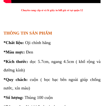
Chuyên cung cấp sỉ và lẻ giấy in bill giá rẻ tại quận 12
THÔNG TIN SẢN PHẨM
*Chất liệu:
Oji chính hãng
*Màu mực:
Đen
*Kích thước:
dọc 5.7cm, ngang 4.5cm ( khổ rộng và
đường kính)
*Quy chách:
cuộn ( bọc bạc bên ngoài giúp chống
nước, xỉn màu)
*Số lượng:
Thùng 100 cuộn