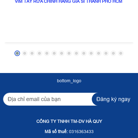
VIM TẨY RỬA CHÍNH HÃNG GIÁ SỈ THÀNH PHỐ HCM
bottom_logo
Đăng ký ngay
CÔNG TY TNHH TM-DV HÀ QUY
Mã số thuế:
0316363433