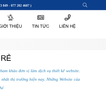
3 849 - 077 202 4607 )
GIỚI THIỆU
TIN TỨC
LIÊN HỆ
Á RẺ
ham khảo đơn vị làm dịch vụ thiết kế website.
n
nhất thị trường hiện nay. Những Website của
nhé