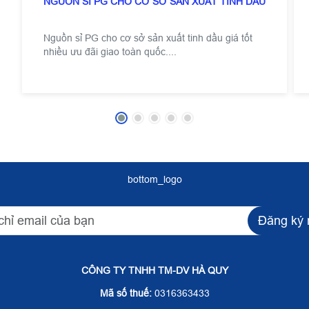
NGUỒN SỈ PG CHO CƠ SỞ SẢN XUẤT TINH DẦU
Nguồn sỉ PG cho cơ sở sản xuất tinh dầu giá tốt
nhiều ưu đãi giao toàn quốc....
bottom_logo
Đăng ký 
CÔNG TY TNHH TM-DV HÀ QUY
Mã số thuế:
0316363433