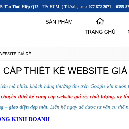
P. Tân Thới Hiệp Q12 . TP: HCM ( Tel/zalo, sms: 077 872 2071 - 0355 87
SẢN PHẨM
TRANG CHỦ
 WEBSITE GIÁ RẺ
 CẤP THIẾT KẾ WEBSITE GI
kiếm mà nhiều khách hàng thường tìm trên Google khi muốn t
chuyên thiết kế cung cấp website giá rẻ, chất lượng, uy tí
g – giao diện đẹp mắt
. Liên hệ ngay để được tư vấn cụ thể 
RONG KINH DOANH