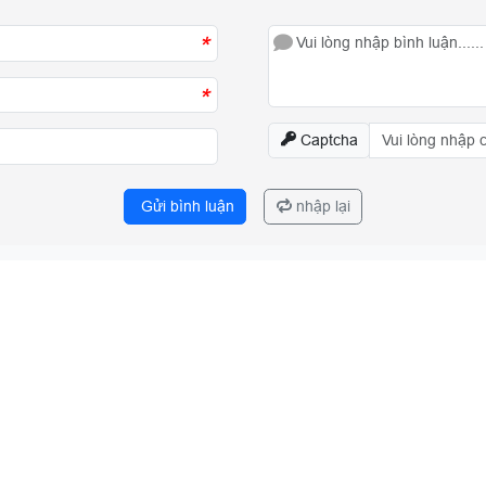
*
*
Captcha
Gửi bình luận
nhập lại
8