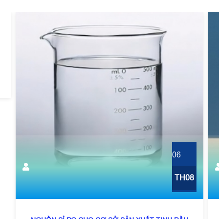
06
TH08