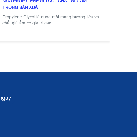
MUA PROPYLENE GLYCOL CHẤT GIỮ ẨM
TRONG SẢN XUẤT
Propylene Glycol là dung môi mang hương liệu và
chất giữ ẩm có giá trị cao...
ngay