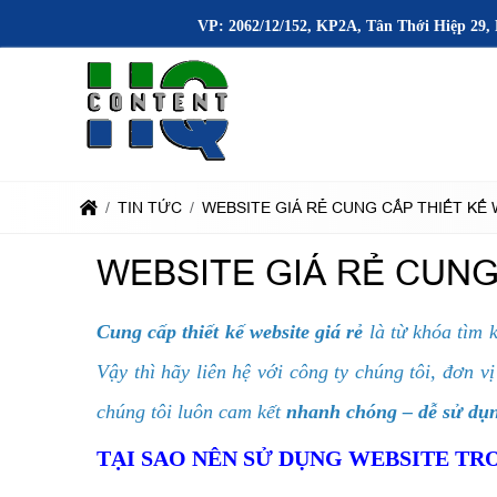
VP: 2062/12/152, KP2A, Tân Thới Hiệp 29, 
TIN TỨC
WEBSITE GIÁ RẺ CUNG CẤP THIẾT KẾ
WEBSITE GIÁ RẺ CUNG
Cung cấp thiết kế website giá rẻ
là từ khóa tìm 
Vậy thì hãy liên hệ với công ty chúng tôi, đơn vị
chúng tôi luôn cam kết
nhanh chóng – dễ sử dụn
TẠI SAO NÊN SỬ DỤNG WEBSITE T