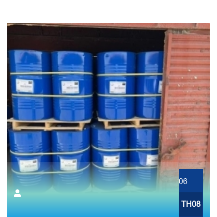
06
TH08