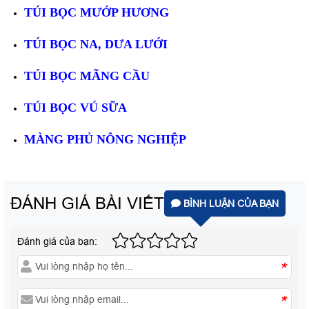
TÚI BỌC MƯỚP HƯƠNG
TÚI BỌC NA, DƯA LƯỚI
TÚI BỌC MÃNG CẦU
TÚI BỌC VÚ SỮA
MÀNG PHỦ NÔNG NGHIỆP
ĐÁNH GIÁ BÀI VIẾT
BÌNH LUẬN CỦA BẠN
Đánh giá của bạn:
*
*