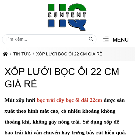
MENU
TIN TỨC
XỐP LƯỚI BỌC ỔI 22 CM GIÁ RẺ
XỐP LƯỚI BỌC ỔI 22 CM
GIÁ RẺ
Mút xốp lưới
bọc trái cây bọc ổi dài 22cm
được sản
xuất theo hình mắt cáo, có nhiều khoảng không
thoáng khí, không gây nóng trái. Sử dụng xốp để
bao trái khi vận chuyển hay trưng bày rất hiệu quả.