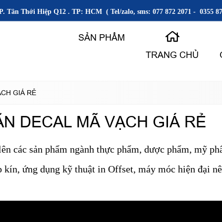
P. Tân Thới Hiệp Q12 . TP: HCM ( Tel/zalo, sms: 077 872 2071 - 0355 87
SẢN PHẨM
TRANG CHỦ
CH GIÁ RẺ
N DECAL MÃ VẠCH GIÁ RẺ
lên các sản phẩm ngành thực phẩm, dược phẩm, mỹ phẩ
 kín, ứng dụng kỹ thuật in Offset, máy móc hiện đại n