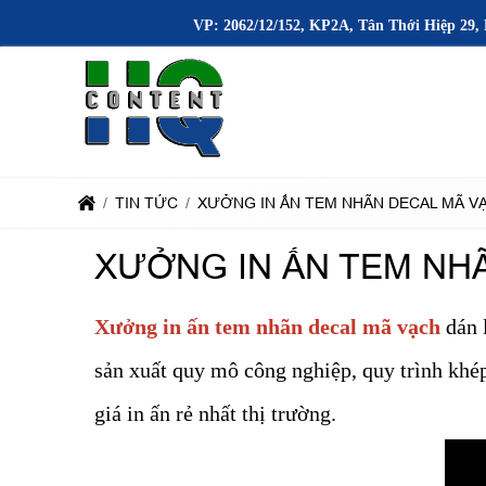
VP: 2062/12/152, KP2A, Tân Thới Hiệp 29, 
TIN TỨC
XƯỞNG IN ẤN TEM NHÃN DECAL MÃ VẠ
XƯỞNG IN ẤN TEM NHÃ
Xưởng in ấn tem nhãn decal mã vạch
dán 
sản xuất quy mô công nghiệp, quy trình khép
giá in ấn rẻ nhất thị trường.