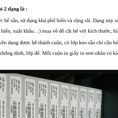
ó 2 dạng là :
c bế sẵn, sử dụng khá phổ biến và rộng rãi. Dạng này s
ế biến, xuất khẩu…) mua về để cắt bế với kích thước, 
ên dụng được bế thành cuộn, có lớp keo sẵn chỉ cần bóc
p chống dính, lớp đế. Mỗi cuộn in giấy in tem nhãn có 