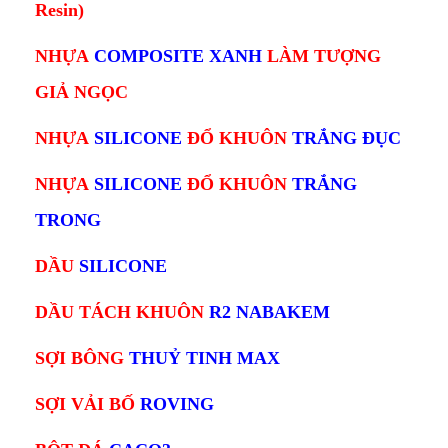
Resin)
NHỰA
COMPOSITE XANH
L
ÀM TƯỢNG
GIẢ NGỌC
NHỰA
SILICONE
ĐỔ KHUÔN
TRẮNG ĐỤC
NHỰA
SILICONE
ĐỔ KHUÔN
TRẮNG
TRONG
DẦU
SILICONE
DẦU TÁCH KHUÔN
R2 NABAKEM
SỢI BÔNG
THUỶ TINH MAX
SỢI VẢI BỐ
ROVING