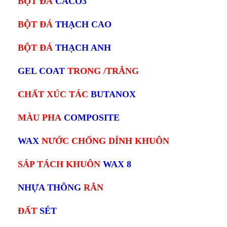
BỘT ĐÁ
CACO3
BỘT ĐÁ
THẠCH CAO
BỘT ĐÁ
THẠCH ANH
GEL COAT
TRONG /TRẮNG
CHẤT XÚC TÁC
BUTANOX
MÀU PHA
COMPOSITE
WAX
NƯỚC CHỐNG DÍNH KHUÔN
SÁP TÁCH KHUÔN
WAX 8
NHỰA THÔNG
RẮN
ĐẤT
SÉT