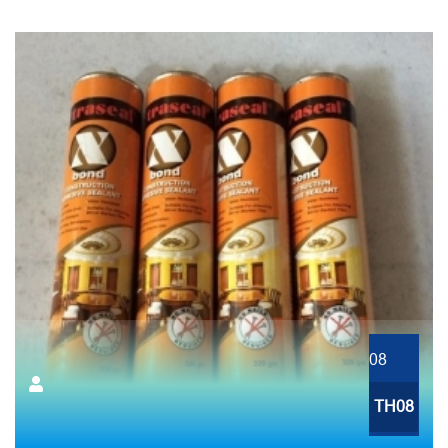
08
TH08