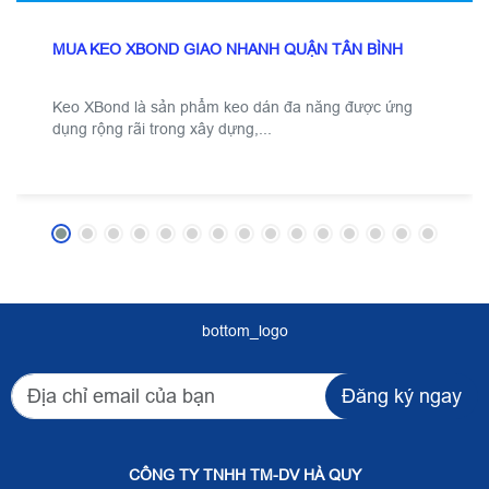
MUA KEO XBOND GIAO NHANH QUẬN TÂN BÌNH
Keo XBond là sản phẩm keo dán đa năng được ứng
dụng rộng rãi trong xây dựng,...
bottom_logo
Đăng ký ngay
CÔNG TY TNHH TM-DV HÀ QUY