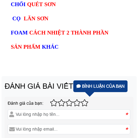
CHỔI
QUÉT SƠN
CỌ
LĂN SƠN
FOAM
CÁCH NHIỆT 2 THÀNH PHẦN
SẢN PHẨM
KHÁC
ĐÁNH GIÁ BÀI VIẾT
BÌNH LUẬN CỦA BẠN
Đánh giá của bạn:
*
*