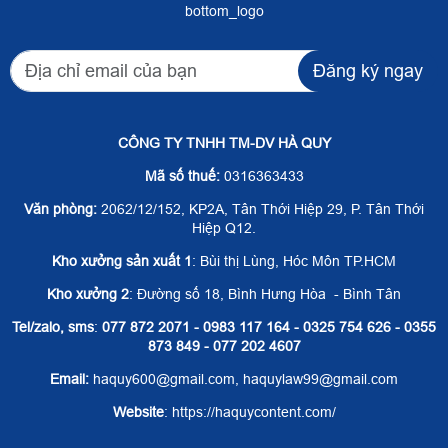
bottom_logo
Đăng ký ngay
CÔNG TY TNHH TM-DV HÀ QUY
Mã số thuế:
0316363433
Văn phòng:
2062/12/152, KP2A, Tân Thới Hiệp 29, P. Tân Thới
Hiệp Q12.
Kho xưởng sản xuất 1
: Bùi thị Lùng, Hóc Môn TP.HCM
Kho xưởng 2
: Đường số 18, Bình Hưng Hòa - Bình Tân
Tel/zalo, sms
:
077 872 2071 - 0983 117 164 - 0325 754 626 - 0355
873 849 - 077 202 4607
Email:
haquy600@gmail.com, haquylaw99@gmail.com
Website
: https://haquycontent.com/