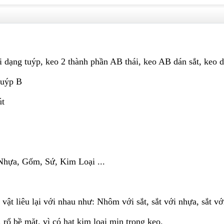
i dạng tuýp, keo 2 thành phần AB thái, keo AB dán sắt, keo
tuýp B
út
Nhựa, Gốm, Sứ, Kim Loại ...
vật liêu lại với nhau như: Nhôm với sắt, sắt với nhựa, sắt vớ
ỉ, rổ bề mặt, vì có hạt kim loại mịn trong keo.