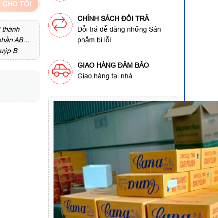
 CHO TÔI
CHÍNH SÁCH ĐỔI TRẢ
2 thành
Đổi trả dễ dàng những Sản
h phần AB…
phẩm bị lỗi
tuýp B
GIAO HÀNG ĐẢM BẢO
Giao hàng tại nhà