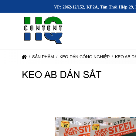
VP: 2062/12/152, KP2A, Tân Thới Hiệp 29, 
SẢN PHẨM
KEO DÁN CÔNG NGHIỆP
KEO AB D
KEO AB DÁN SẮT