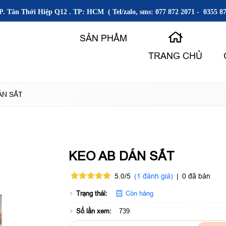
P. Tân Thới Hiệp Q12 . TP: HCM ( Tel/zalo, sms: 077 872 2071 - 0355 87
SẢN PHẨM
TRANG CHỦ
ÁN SẮT
KEO AB DÁN SẮT
5.0/5
(1 đánh giá)
|
0 đã bán
Trạng thái:
Còn hàng
Số lần xem:
739