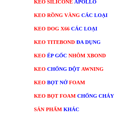
KEO SILICONE
APOLLO
KEO RỒNG VÀNG
CÁC LOẠI
KEO DOG X66
CÁC LOẠI
KEO TITEBOND
ĐA DỤNG
KEO
ÉP GỐC
NHÔM XBOND
KEO
CHỐNG DỘT
AWNING
KEO
BỌT NỞ
FOAM
KEO BỌT FOAM
CHỐNG CHÁY
SẢN PHẨM
KHÁC