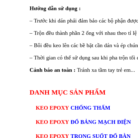
Hướng dẫn sử dụng :
– Trước khi dán phải đảm bảo các bộ phận đượ
– Trộn đều thành phần 2 ống với nhau theo tỉ lệ
– Bôi đều keo lên các bề bặt cần dán và ép chún
– Thời gian có thể sử dụng sau khi pha trộn tối
Cảnh báo an toàn :
Tránh xa tầm tay trẻ em...
DANH MỤC SẢN PHẨM
KEO EPOXY
CHỐNG THẤM
KEO EPOXY
ĐỔ BẢNG MẠCH ĐIỆN
KEO EPOXY
TRONG SUỐT ĐỔ BÀN