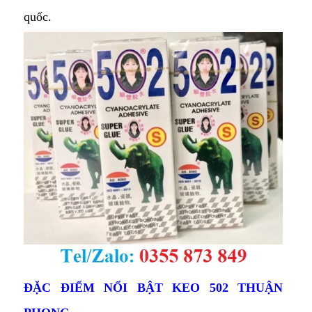
quốc.
ĐẶC ĐIỂM NỔI BẬT KEO 502 THUẬN