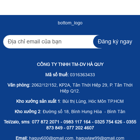
bottom_logo
Đăng ký ngay
CÔNG TY TNHH TM-DV HÀ QUY
Mã số thuế:
0316363433
Văn phòng:
2062/12/152, KP2A, Tân Thới Hiệp 29, P. Tân Thới
Hiệp Q12.
Kho xưởng sản xuất 1
: Bùi thị Lùng, Hóc Môn TP.HCM
Kho xưởng 2
: Đường số 18, Bình Hưng Hòa - Bình Tân
Tel/zalo, sms
:
077 872 2071 - 0983 117 164 - 0325 754 626 - 0355
873 849 - 077 202 4607
Email:
haquy600@gmail.com, haquylaw99@gmail.com