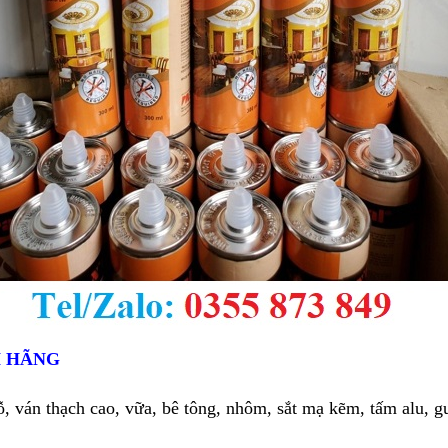
H HÃNG
, ván thạch cao, vữa, bê tông, nhôm, sắt mạ kẽm, tấm alu, g