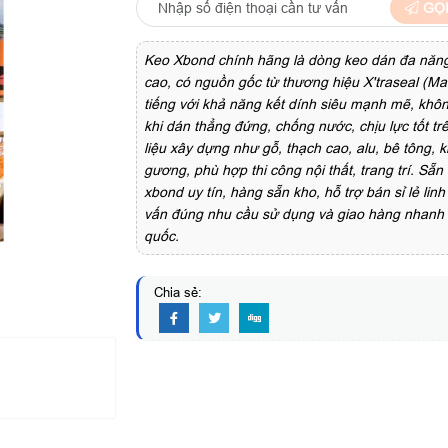
GỌI
Keo Xbond chính hãng là dòng keo dán đa năng
cao, có nguồn gốc từ thương hiệu X'traseal (Mal
tiếng với khả năng kết dính siêu mạnh mẽ, khô
khi dán thẳng đứng, chống nước, chịu lực tốt tr
liệu xây dựng như gỗ, thạch cao, alu, bê tông, ki
gương, phù hợp thi công nội thất, trang trí. Sẵ
xbond uy tín, hàng sẵn kho, hỗ trợ bán sỉ lẻ linh
vấn đúng nhu cầu sử dụng và giao hàng nhanh 
quốc.
Chia sẻ: