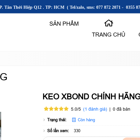
P. Tân Thới Hiệp Q12 . TP: HCM ( Tel/zalo, sms: 077 872 2071 - 0355 87
SẢN PHẨM
TRANG CHỦ
NG
KEO XBOND CHÍNH HÃN
5.0/5
(1 đánh giá)
|
0 đã bán
Trạng thái:
Còn hàng
Số lần xem:
330