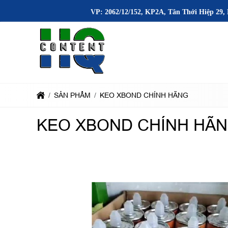
VP: 2062/12/152, KP2A, Tân Thới Hiệp 29, 
SẢN PHẨM
KEO XBOND CHÍNH HÃNG
KEO XBOND CHÍNH HÃ