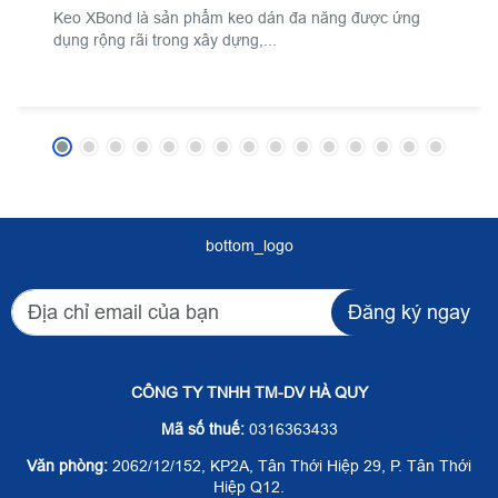
Keo XBond là sản phẩm keo dán đa năng được ứng
dụng rộng rãi trong xây dựng,...
bottom_logo
Đăng ký ngay
CÔNG TY TNHH TM-DV HÀ QUY
Mã số thuế:
0316363433
Văn phòng:
2062/12/152, KP2A, Tân Thới Hiệp 29, P. Tân Thới
Hiệp Q12.