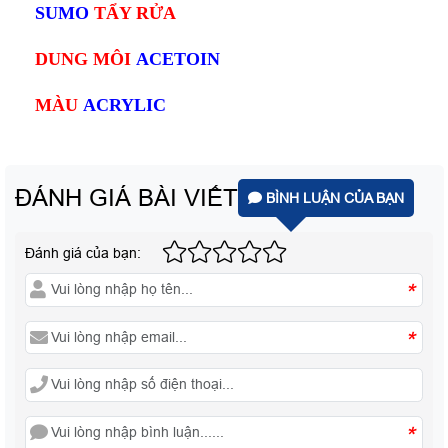
SUMO
TẨY RỬA
DUNG MÔI
ACETOIN
MÀU
ACRYLIC
ĐÁNH GIÁ BÀI VIẾT
BÌNH LUẬN CỦA BẠN
Đánh giá của bạn:
*
*
*