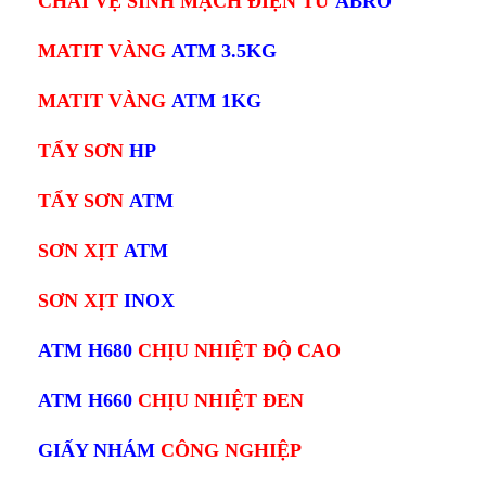
CHAI VỆ SINH MẠCH ĐIỆN TỬ
ABRO
MATIT VÀNG
ATM 3.5KG
MATIT VÀNG
ATM 1KG
TẨY SƠN
HP
TẨY SƠN
ATM
SƠN XỊT
ATM
SƠN XỊT
INOX
ATM H680
CHỊU NHIỆT ĐỘ CAO
ATM H660
CHỊU NHIỆT ĐEN
GIẤY NHÁM
CÔNG NGHIỆP