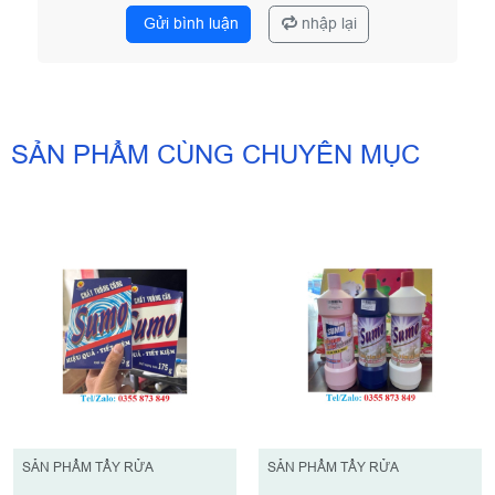
Gửi bình luận
nhập lại
SẢN PHẨM CÙNG CHUYÊN MỤC
SẢN PHẨM TẨY RỬA
SẢN PHẨM TẨY RỬA