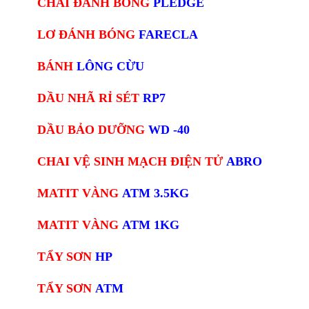
CHAI ĐÁNH BÓNG
PLEDGE
LƠ ĐÁNH BÓNG
FARECLA
BÁNH
LÔNG CỪU
DẦU NHÃ RỈ SÉT
RP7
DẦU BẢO DƯỠNG
WD -40
CHAI VỆ SINH MẠCH ĐIỆN TỬ
ABRO
MATIT VÀNG
ATM 3.5KG
MATIT VÀNG
ATM 1KG
TẨY SƠN
HP
TẨY SƠN
ATM