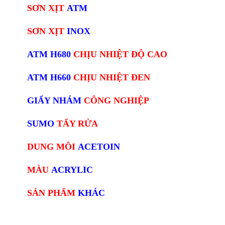
SƠN XỊT
ATM
SƠN XỊT
INOX
ATM H680
CHỊU NHIỆT ĐỘ CAO
ATM H660
CHỊU NHIỆT ĐEN
GIẤY NHÁM
CÔNG NGHIỆP
SUMO
TẨY RỬA
DUNG MÔI
ACETOIN
MÀU
ACRYLIC
SẢN PHẨM
KHÁC