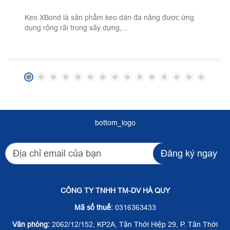
Keo XBond là sản phẩm keo dán đa năng được ứng
dụng rộng rãi trong xây dựng,...
bottom_logo
Đăng ký ngay
CÔNG TY TNHH TM-DV HÀ QUY
Mã số thuế:
0316363433
Văn phòng:
2062/12/152, KP2A, Tân Thới Hiệp 29, P. Tân Thới