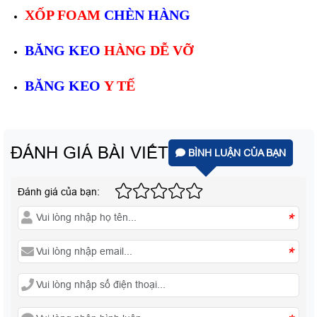
XỐP FOAM
CHÈN HÀNG
BĂNG KEO
HÀNG DỄ VỠ
BĂNG KEO
Y TẾ
ĐÁNH GIÁ BÀI VIẾT
BÌNH LUẬN CỦA BẠN
Đánh giá của bạn:
*
*