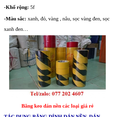
-Khổ rộng:
5f
-Màu sắc:
xanh, đỏ, vàng , nâu, sọc vàng đen, sọc
xanh đen…
Băng keo dán nền các loại giá rẻ
TÁC DỤNG BĂNG DÍNH DÁN NỀN, DÁN