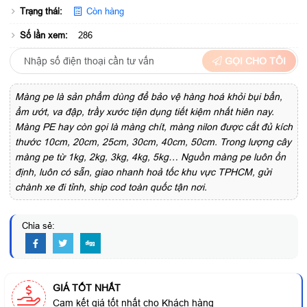
Trạng thái:
Còn hàng
Số lần xem:
286
GỌI CHO TÔI
Màng pe là sản phẩm dùng để bảo vệ hàng hoá khỏi bụi bẩn,
ẩm ướt, va đập, trầy xước tiện dụng tiết kiệm nhất hiên nay.
Màng PE hay còn gọi là màng chít, màng nilon được cắt đủ kích
thước 10cm, 20cm, 25cm, 30cm, 40cm, 50cm. Trong lượng cây
màng pe từ 1kg, 2kg, 3kg, 4kg, 5kg… Nguồn màng pe luôn ổn
định, luôn có sẵn, giao nhanh hoả tốc khu vực TPHCM, gửi
chành xe đi tỉnh, ship cod toàn quốc tận nơi.
Chia sẻ:
GIÁ TỐT NHẤT
Cam kết giá tốt nhất cho Khách hàng