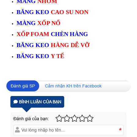
MÀNG
NHÔM
BĂNG KEO
CAO SU NON
MÀNG
XỐP NỔ
XỐP FOAM
CHÈN HÀNG
BĂNG KEO
HÀNG DỄ VỠ
BĂNG KEO
Y TẾ
Đánh giá SP
Cảm nhận KH trên Facebook
BÌNH LUẬN CỦA BẠN
Đánh giá của bạn:
*