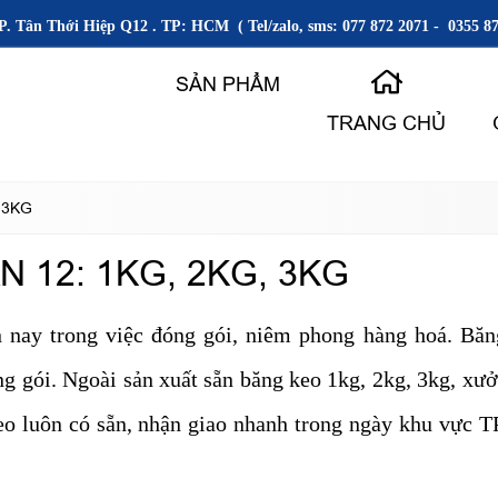
P. Tân Thới Hiệp Q12 . TP: HCM ( Tel/zalo, sms: 077 872 2071 - 0355 87
SẢN PHẨM
TRANG CHỦ
 3KG
 12: 1KG, 2KG, 3KG
 nay trong việc đóng gói, niêm phong hàng hoá. Băn
 gói. Ngoài sản xuất sẵn băng keo 1kg, 2kg, 3kg, xưở
o luôn có sẵn, nhận giao nhanh trong ngày khu vực TP