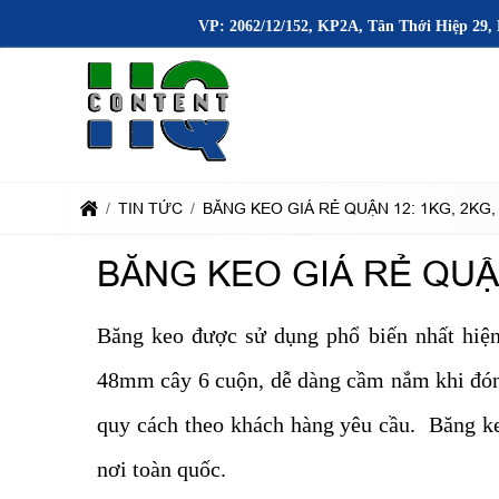
VP: 2062/12/152, KP2A, Tân Thới Hiệp 29, 
TIN TỨC
BĂNG KEO GIÁ RẺ QUẬN 12: 1KG, 2KG,
BĂNG KEO GIÁ RẺ QUẬN
Băng keo được sử dụng phổ biến nhất hiện
48mm cây 6 cuộn, dễ dàng cầm nắm khi đóng
quy cách theo khách hàng yêu cầu. Băng ke
nơi toàn quốc.