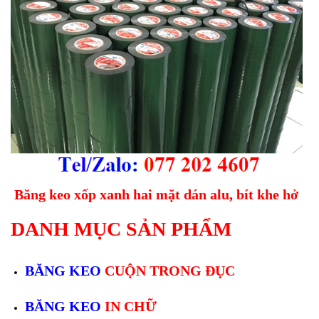
Băng keo xốp xanh hai mặt dán alu, bít khe hở
DANH MỤC SẢN PHẨM
BĂNG KEO
CUỘN TRONG ĐỤC
BĂNG KEO
IN CHỮ