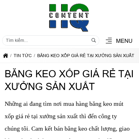
MENU
TIN TỨC
BĂNG KEO XỐP GIÁ RẺ TẠI XƯỞNG SẢN XUẤT
BĂNG KEO XỐP GIÁ RẺ TẠI
XƯỞNG SẢN XUẤT
Những ai đang tìm nơi mua hàng băng keo mút
xốp giá rẻ tại xưởng sản xuất thì đến công ty
chúng tôi. Cam kết bán băng keo chất lượng, giao