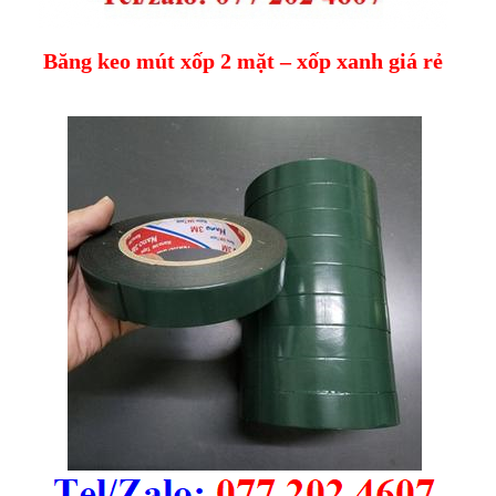
Băng keo mút xốp 2 mặt – xốp xanh giá rẻ