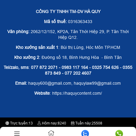
CÔNG TY TNHH TM-DV HÀ QUY
Mã số thuế:
0316363433
Văn phòng:
2062/12/152, KP2A, Tân Thới Hiệp 29, P. Tân Thới
Hiệp Q12.
Kho xưởng sản xuất 1
: Bùi thị Lùng, Hóc Môn TP.HCM
Kho xưởng 2
: Đường số 18, Bình Hưng Hòa - Bình Tân
Tel/zalo, sms
:
077 872 2071 - 0983 117 164 - 0325 754 626 - 0355
873 849 - 077 202 4607
Email:
haquy600@gmail.com, haquylaw99@gmail.com
Website
: https://haquycontent.com/
Trực tuyến:
13
Hôm nay:
8240
Tuần này:
25508
Tất cả:
2361087