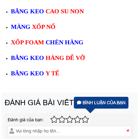
BĂNG KEO
CAO SU NON
MÀNG
XỐP NỔ
XỐP FOAM
CHÈN HÀNG
BĂNG KEO
HÀNG DỄ VỠ
BĂNG KEO
Y TẾ
ĐÁNH GIÁ BÀI VIẾT
BÌNH LUẬN CỦA BẠN
Đánh giá của bạn:
*