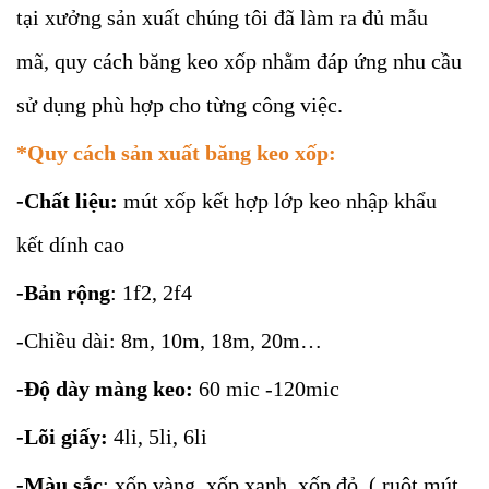
tại xưởng sản xuất chúng tôi đã làm ra đủ mẫu
mã, quy cách băng keo xốp nhằm đáp ứng nhu cầu
sử dụng phù hợp cho từng công việc.
*Quy cách sản xuất băng keo xốp:
-Chất liệu:
mút xốp kết hợp lớp keo nhập khẩu
kết dính cao
-Bản rộng
: 1f2, 2f4
-Chiều dài: 8m, 10m, 18m, 20m…
-Độ dày màng keo:
60 mic -120mic
-Lõi giấy:
4li, 5li, 6li
-Màu sắc
: xốp vàng, xốp xanh, xốp đỏ ( ruột mút