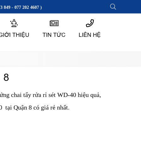
3 849 - 077 202 4607 )
GIỚI THIỆU
TIN TỨC
LIÊN HỆ
 8
 ứng chai tẩy rửa rỉ sét WD-40 hiệu quả,
0 tại Quận 8 có giá rẻ nhất.