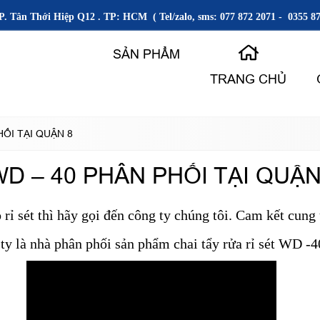
P. Tân Thới Hiệp Q12 . TP: HCM ( Tel/zalo, sms: 077 872 2071 - 0355 87
SẢN PHẨM
TRANG CHỦ
HỐI TẠI QUẬN 8
WD – 40 PHÂN PHỐI TẠI QUẬN
rỉ sét thì hãy gọi đến công ty chúng tôi. Cam kết cung
ty là nhà phân phối sản phẩm chai tẩy rửa rỉ sét WD -4