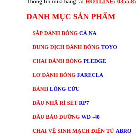
Thông tin mua hàng tại
HOTLINE: 0355.87
DANH MỤC SẢN PHẨM
SÁP ĐÁNH BÓNG
CÀ NA
DUNG DỊCH ĐÁNH BÓNG
TOYO
CHAI ĐÁNH BÓNG
PLEDGE
LƠ ĐÁNH BÓNG
FARECLA
BÁNH
LÔNG CỪU
DẦU NHÃ RỈ SÉT
RP7
DẦU BẢO DƯỠNG
WD -40
CHAI VỆ SINH MẠCH ĐIỆN TỬ
ABRO