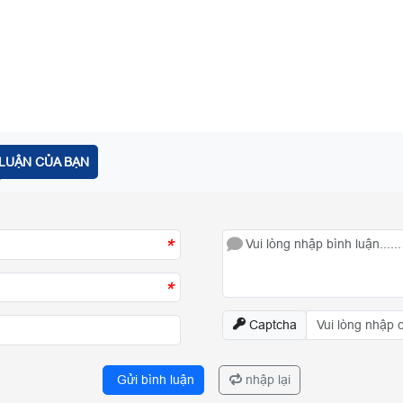
LUẬN CỦA BẠN
*
*
Captcha
Gửi bình luận
nhập lại