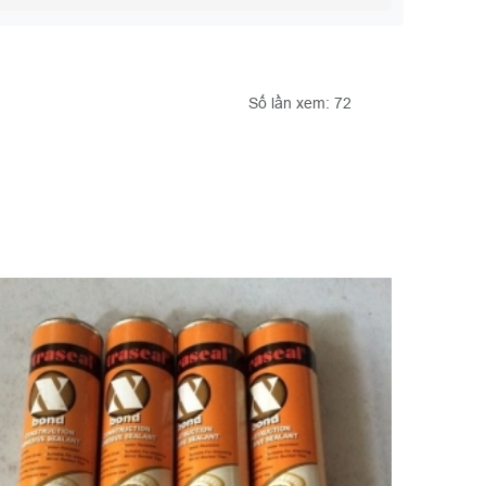
Số lần xem: 72
TỔNG 
Bao tay
động đ