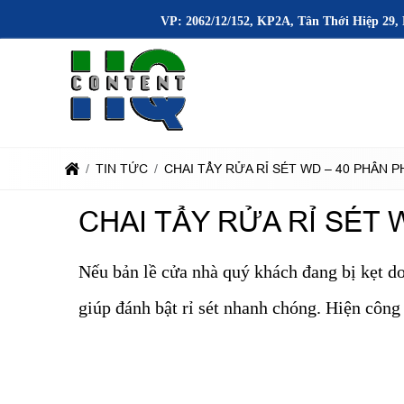
VP: 2062/12/152, KP2A, Tân Thới Hiệp 29, 
TIN TỨC
CHAI TẨY RỬA RỈ SÉT WD – 40 PHÂN P
CHAI TẨY RỬA RỈ SÉT 
Nếu bản lề cửa nhà quý khách đang bị kẹt do 
giúp đánh bật rỉ sét nhanh chóng. Hiện công 