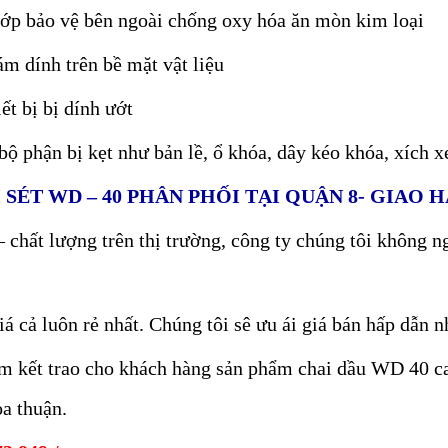
 lớp bảo vệ bên ngoài chống oxy hóa ăn mòn kim loại
m dính trên bề mặt vật liệu
t bị bị dính ướt
bộ phận bị kẹt như bản lề, ổ khóa, dây kéo khóa, xích
 SÉT WD – 40 PHÂN PHỐI TẠI QUẬN 8- GIAO 
– chất lượng trên thị trường, công ty chúng tôi không
á cả luôn rẻ nhất. Chúng tôi sê ưu ái giá bán hấp dẫn 
am kết trao cho khách hàng sản phẩm chai dầu WD 40 ca
ỏa thuận.