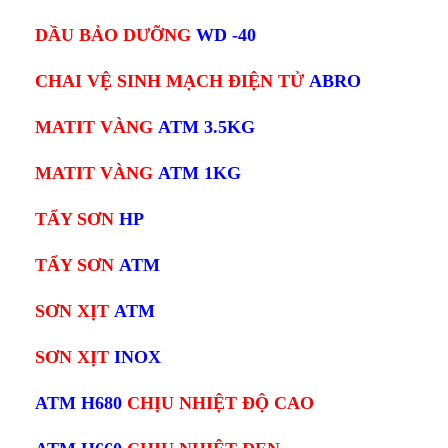
DẦU BẢO DƯỠNG
WD -40
CHAI VỆ SINH MẠCH ĐIỆN TỬ
ABRO
MATIT VÀNG
ATM 3.5KG
MATIT VÀNG
ATM 1KG
TẨY SƠN
HP
TẨY SƠN
ATM
SƠN XỊT
ATM
SƠN XỊT
INOX
ATM H680
CHỊU NHIỆT ĐỘ CAO