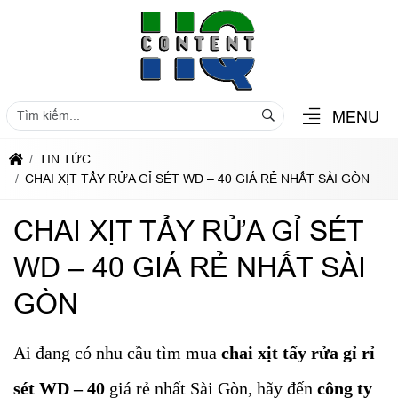
MENU
TIN TỨC
CHAI XỊT TẨY RỬA GỈ SÉT WD – 40 GIÁ RẺ NHẤT SÀI GÒN
CHAI XỊT TẨY RỬA GỈ SÉT
WD – 40 GIÁ RẺ NHẤT SÀI
GÒN
Ai đang có nhu cầu tìm mua
chai xịt tẩy rửa gỉ rỉ
sét WD – 40
giá rẻ nhất Sài Gòn, hãy đến
công ty