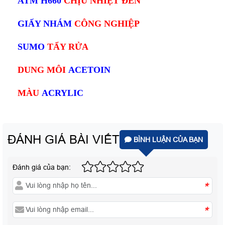
ATM H660
CHỊU NHIỆT ĐEN
GIẤY NHÁM
CÔNG NGHIỆP
SUMO
TẨY RỬA
DUNG MÔI
ACETOIN
MÀU
ACRYLIC
ĐÁNH GIÁ BÀI VIẾT
BÌNH LUẬN CỦA BẠN
Đánh giá của bạn:
*
*