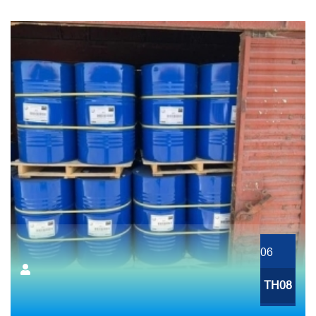
06
TH08