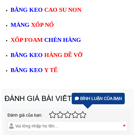
BĂNG KEO
CAO SU NON
MÀNG
XỐP NỔ
XỐP FOAM
CHÈN HÀNG
BĂNG KEO
HÀNG DỄ VỠ
BĂNG KEO
Y TẾ
ĐÁNH GIÁ BÀI VIẾT
BÌNH LUẬN CỦA BẠN
Đánh giá của bạn:
*