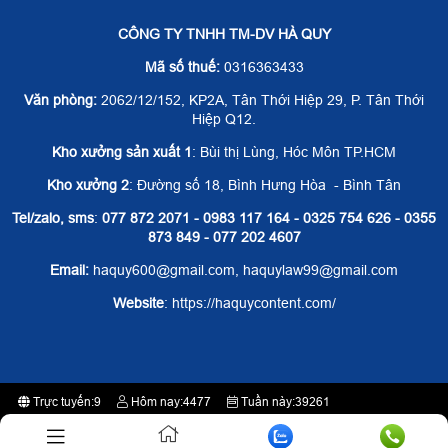
CÔNG TY TNHH TM-DV HÀ QUY
Mã số thuế:
0316363433
Văn phòng:
2062/12/152, KP2A, Tân Thới Hiệp 29, P. Tân Thới
Hiệp Q12.
Kho xưởng sản xuất 1
: Bùi thị Lùng, Hóc Môn TP.HCM
Kho xưởng 2
: Đường số 18, Bình Hưng Hòa - Bình Tân
Tel/zalo, sms
:
077 872 2071 - 0983 117 164 - 0325 754 626 - 0355
873 849 - 077 202 4607
Email:
haquy600@gmail.com, haquylaw99@gmail.com
Website
: https://haquycontent.com/
Trực tuyến:
9
Hôm nay:
4477
Tuần này:
39261
Tất cả:
2374840