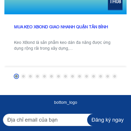
TH08
MUA KEO XBOND GIAO NHANH QUẬN TÂN BÌNH
Keo XBond là sản phẩm keo dán đa năng được ứng
dụng rộng rãi trong xây dựng,...
bottom_logo
Đăng ký ngay