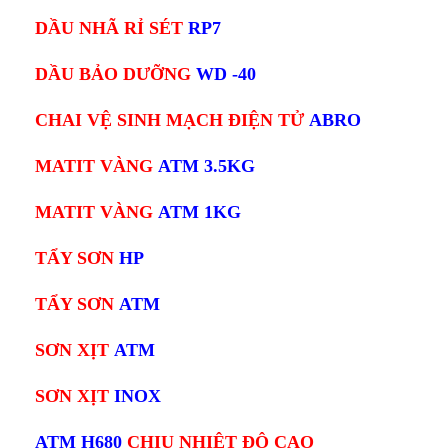
DẦU NHÃ RỈ SÉT
RP7
DẦU BẢO DƯỠNG
WD -40
CHAI VỆ SINH MẠCH ĐIỆN TỬ
ABRO
MATIT VÀNG
ATM 3.5KG
MATIT VÀNG
ATM 1KG
TẨY SƠN
HP
TẨY SƠN
ATM
SƠN XỊT
ATM
SƠN XỊT
INOX
ATM H680
CHỊU NHIỆT ĐỘ CAO