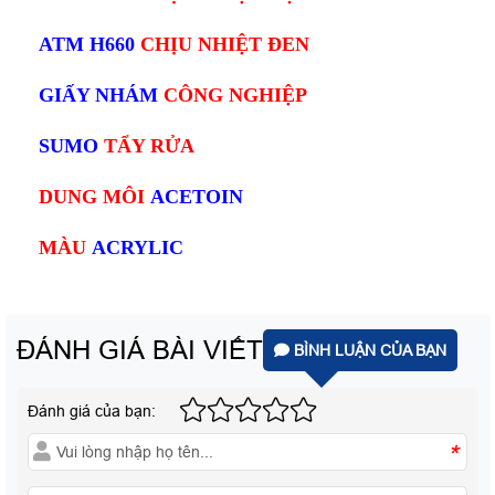
ATM H660
CHỊU NHIỆT ĐEN
GIẤY NHÁM
CÔNG NGHIỆP
SUMO
TẨY RỬA
DUNG MÔI
ACETOIN
MÀU
ACRYLIC
ĐÁNH GIÁ BÀI VIẾT
BÌNH LUẬN CỦA BẠN
Đánh giá của bạn:
*