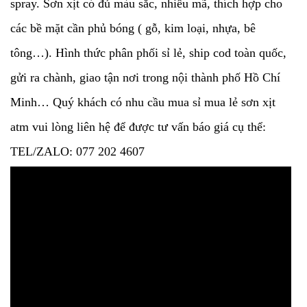
spray. Sơn xịt có đủ màu sắc, nhiều mã, thích hợp cho
các bề mặt cần phủ bóng ( gỗ, kim loại, nhựa, bê
tông…). Hình thức phân phối sỉ lẻ, ship cod toàn quốc,
gửi ra chành, giao tận nơi trong nội thành phố Hồ Chí
Minh… Quý khách có nhu cầu mua sỉ mua lẻ sơn xịt
atm vui lòng liên hệ để được tư vấn báo giá cụ thể:
TEL/ZALO: 077 202 4607