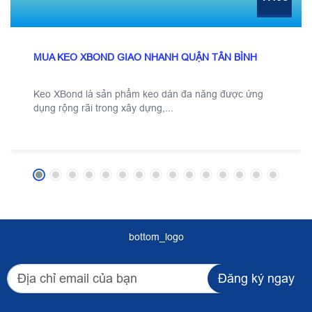
MUA KEO XBOND GIAO NHANH QUẬN TÂN BÌNH
Keo XBond là sản phẩm keo dán đa năng được ứng
dụng rộng rãi trong xây dựng,...
bottom_logo
Đăng ký ngay