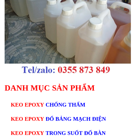
DANH MỤC SẢN PHẨM
KEO EPOXY
CHỐNG THẤM
KEO EPOXY
ĐỔ BẢNG MẠCH ĐIỆN
KEO EPOXY
TRONG SUỐT ĐỔ BÀN