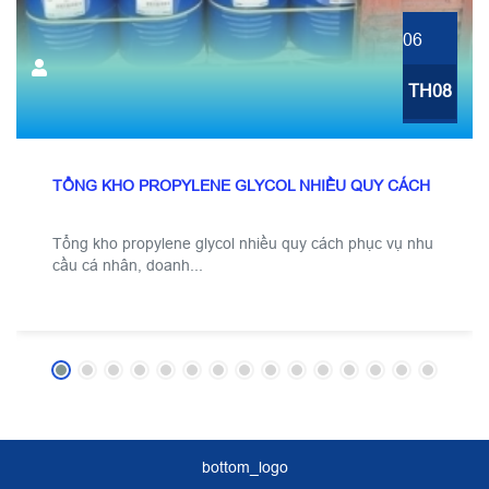
06
TH08
TỔNG KHO PROPYLENE GLYCOL NHIỀU QUY CÁCH
Tổng kho propylene glycol nhiều quy cách phục vụ nhu
cầu cá nhân, doanh...
bottom_logo