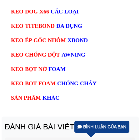
KEO DOG X66
CÁC LOẠI
KEO TITEBOND
ĐA DỤNG
KEO
ÉP GỐC
NHÔM
XBOND
KEO
CHỐNG DỘT
AWNING
KEO
BỌT NỞ
FOAM
KEO BỌT FOAM
CHỐNG CHÁY
SẢN PHẨM
KHÁC
ĐÁNH GIÁ BÀI VIẾT
BÌNH LUẬN CỦA BẠN