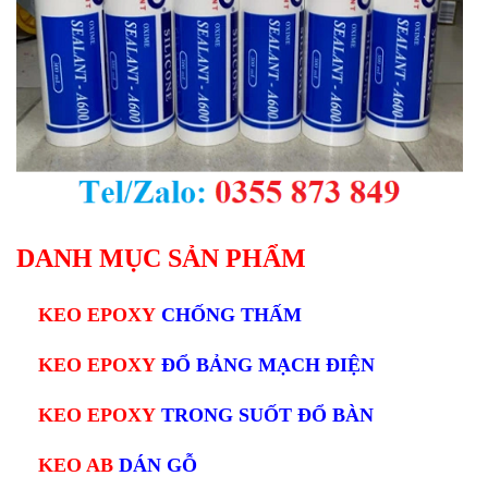
DANH MỤC SẢN PHẨM
KEO EPOXY
CHỐNG THẤM
KEO EPOXY
ĐỔ BẢNG MẠCH ĐIỆN
KEO EPOXY
TRONG SUỐT ĐỔ BÀN
KEO AB
DÁN GỖ