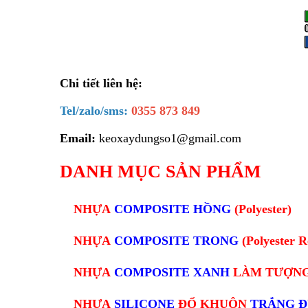
Chi tiết liên hệ:
Tel/zalo/sms:
0355 873 849
Email:
keoxaydungso1@gmail.com
DANH MỤC SẢN PHẨM
NHỰA
COMPOSITE HỒNG
(Polyester)
NHỰA
COMPOSITE TRONG
(Polyester R
NHỰA
COMPOSITE XANH
L
ÀM TƯỢNG
NHỰA
SILICONE
ĐỔ KHUÔN
TRẮNG 