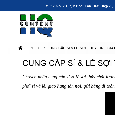
VP: 2062/12/152, KP2A, Tân Thới Hiệp 29, 
TIN TỨC
CUNG CẤP SỈ & LẺ SỢI THỦY TINH G
CUNG CẤP SỈ & LẺ SỢ
Chuyên nhận cung cấp sỉ & lẻ sợi thủy chất lư
phối sỉ và lẻ, giao hàng tận nơi, gửi hàng đi to