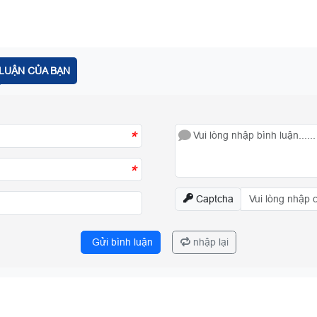
LUẬN CỦA BẠN
*
*
Captcha
Gửi bình luận
nhập lại