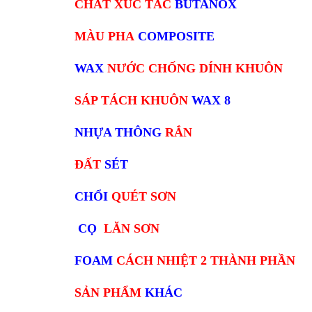
CHẤT XÚC TÁC
BUTANOX
MÀU PHA
COMPOSITE
WAX
NƯỚC CHỐNG DÍNH KHUÔN
SÁP TÁCH KHUÔN
WAX 8
NHỰA THÔNG
RẮN
ĐẤT
SÉT
CHỔI
QUÉT SƠN
CỌ
LĂN SƠN
FOAM
CÁCH NHIỆT 2 THÀNH PHẦN
SẢN PHẨM
KHÁC