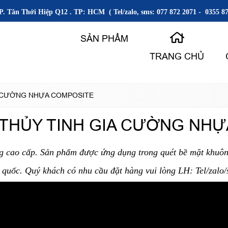
P. Tân Thới Hiệp Q12 . TP: HCM ( Tel/zalo, sms: 077 872 2071 - 0355 87
SẢN PHẨM
TRANG CHỦ
IA CƯỜNG NHỰA COMPOSITE
I THỦY TINH GIA CƯỜNG NH
ợng cao cấp. Sản phẩm được ứng dụng trong quét bề mặt khu
àn quốc. Quý khách có nhu cầu đặt hàng vui lòng LH: Tel/zal