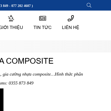
3 849 - 077 202 4607 )
GIỚI THIỆU
TIN TỨC
LIÊN HỆ
ỰA COMPOSITE
ôn, gia cường nhựa composite…Hình thức phân
o/sms: 0355 873 849