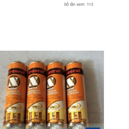
Số lần xem: 113
TỔNG 
Bao tay
động đ